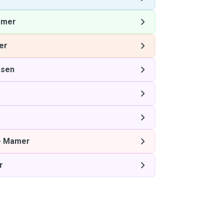
mer
er
ssen
-
Mamer
r