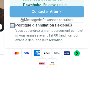
Pawshake
.
En savoir plus
Paiements sécurisés
Contacter Artur
Assistance en cas de
changement de programme.
Messagerie Pawshake sécurisée
Réservations couvertes par
Politique d'annulation flexible
nos garanties
Vous obtiendrez un remboursement complet
Gardez tout sur Pawshake (du premier
message au paiement) pour bénéficier de la
si vous annulez avant 12h00 (midi) un jour
avant le début de la réservation.
Garantie Pawshake
.