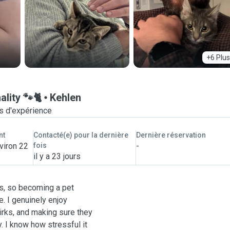
+6 Plus
lity 🐾🐈
Kehlen
s d'expérience
nt
Contacté(e) pour la dernière
Dernière réservation
viron 22
fois
-
il y a 23 jours
ts, so becoming a pet
me. I genuinely enjoy
uirks, and making sure they
. I know how stressful it