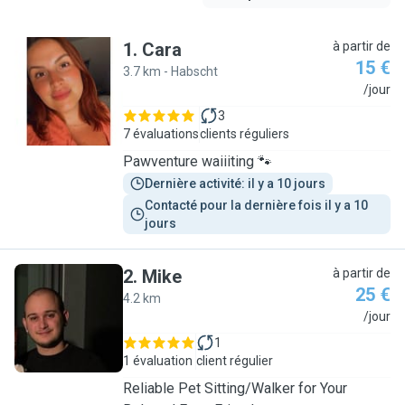
1
.
Cara
à partir de
15 €
3.7 km - Habscht
C
/jour
3
7 évaluations
clients réguliers
Pawventure waiiiting 🐾
Dernière activité: il y a 10 jours
Contacté pour la dernière fois il y a 10 
jours
2
.
Mike
à partir de
25 €
4.2 km
M
/jour
1
1 évaluation
client régulier
Reliable Pet Sitting/Walker for Your