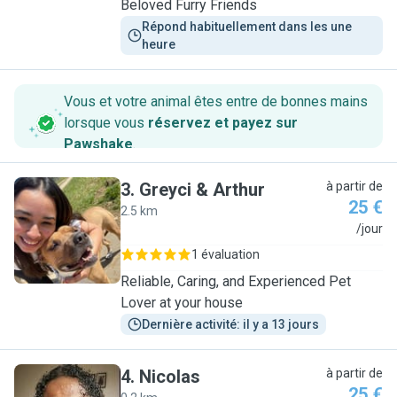
Beloved Furry Friends
Répond habituellement dans les une 
heure
Vous et votre animal êtes entre de bonnes mains
lorsque vous
réservez et payez sur
Pawshake
.
3
.
Greyci & Arthur
à partir de
25 €
2.5 km
G
/jour
1 évaluation
Reliable, Caring, and Experienced Pet
Lover at your house
Dernière activité: il y a 13 jours
4
.
Nicolas
à partir de
25 €