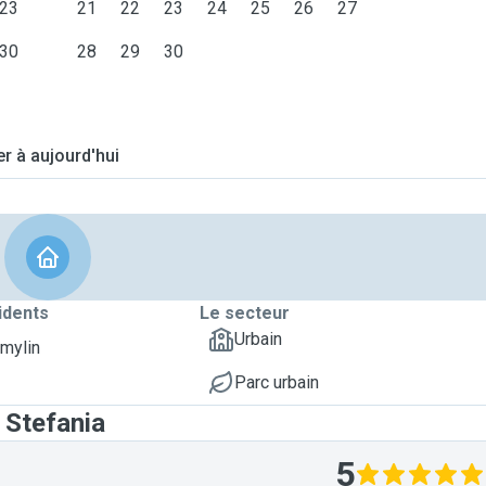
23
21
22
23
24
25
26
27
30
28
29
30
er à aujourd'hui
idents
Le secteur
Urbain
Amylin
Parc urbain
 Stefania
5