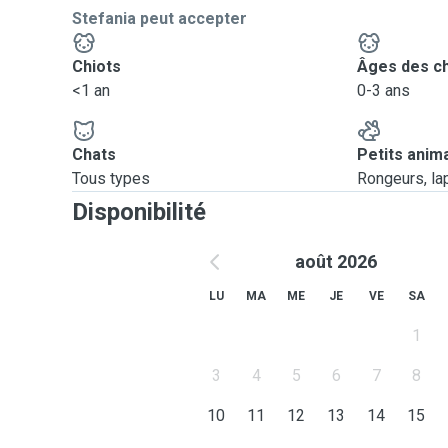
Stefania peut accepter
Chiots
Âges des c
<1 an
0-3 ans
Chats
Petits anim
Tous types
Rongeurs, lapi
Disponibilité
août 2026
LU
MA
ME
JE
VE
SA
1
3
4
5
6
7
8
10
11
12
13
14
15