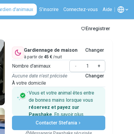
ardien d'animaux
S'inscrire
Connectez-vous
Aide
Enregistrer
Gardiennage de maison
Changer
à partir de
45 €
/nuit
Nombre d'animaux
-
+
Aucune date n'est précisée
Changer
À votre domicile
Vous et votre animal êtes entre
de bonnes mains lorsque vous
réservez et payez sur
Pawshake
.
En savoir plus
Paiements sécurisés
Contacter Stefania
Assistance en cas de
changement de programme.
Messagerie Pawshake sécurisée