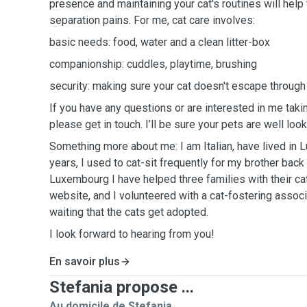
presence and maintaining your cat's routines will help
separation pains. For me, cat care involves:
basic needs: food, water and a clean litter-box
companionship: cuddles, playtime, brushing
security: making sure your cat doesn't escape throug
If you have any questions or are interested in me takin
please get in touch. I’ll be sure your pets are well look
Something more about me: I am Italian, have lived in 
years, I used to cat-sit frequently for my brother back
Luxembourg I have helped three families with their cats
website, and I volunteered with a cat-fostering associ
waiting that the cats get adopted.
I look forward to hearing from you!
En savoir plus
Stefania propose ...
Au domicile de Stefania