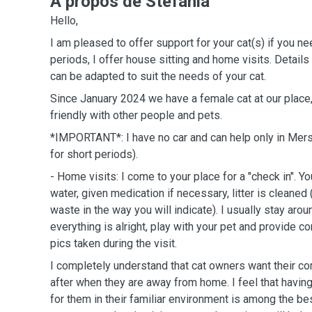
A propos de Stefania
Hello,
I am pleased to offer support for your cat(s) if you n
periods, I offer house sitting and home visits. Details
can be adapted to suit the needs of your cat.
Since January 2024 we have a female cat at our place,
friendly with other people and pets.
*IMPORTANT*: I have no car and can help only in Mers
for short periods).
- Home visits: I come to your place for a "check in". Yo
water, given medication if necessary, litter is cleaned
waste in the way you will indicate). I usually stay ar
everything is alright, play with your pet and provide c
pics taken during the visit.
I completely understand that cat owners want their c
after when they are away from home. I feel that having
for them in their familiar environment is among the bes