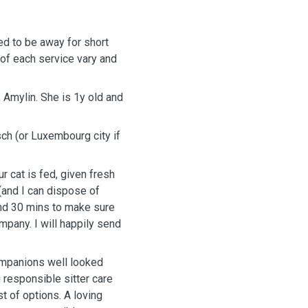
eed to be away for short
 of each service vary and
 Amylin. She is 1y old and
ch (or Luxembourg city if
ur cat is fed, given fresh
 (and I can dispose of
ound 30 mins to make sure
ompany. I will happily send
ompanions well looked
 responsible sitter care
t of options. A loving