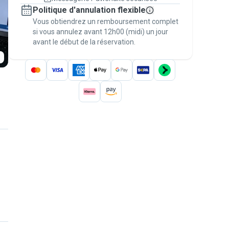
Réservations couvertes par
Politique d'annulation flexible
nos garanties
Vous obtiendrez un remboursement complet
Gardez tout sur Pawshake (du premier
message au paiement) pour bénéficier de la
si vous annulez avant 12h00 (midi) un jour
avant le début de la réservation.
Garantie Pawshake
.