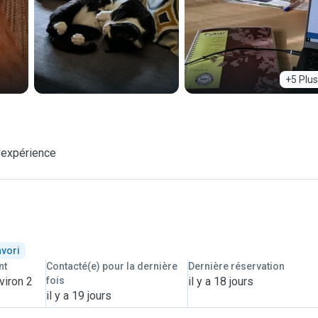
+5 Plus
'expérience
avori
nt
Contacté(e) pour la dernière
Dernière réservation
viron 2
fois
il y a 18 jours
il y a 19 jours