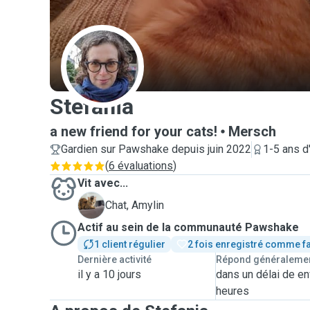
S
Stefania
a new friend for your cats!
Mersch
Gardien sur Pawshake depuis juin 2022
1-5 ans d
(
6 évaluations
)
Vit avec...
A
Chat, Amylin
Actif au sein de la communauté Pawshake
1 client régulier
2 fois enregistré comme f
Dernière activité
Répond généraleme
il y a 10 jours
dans un délai de en
heures