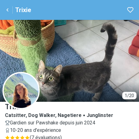
Trixie
T
1/20
Trixie
Catsitter, Dog Walker, Nagetiere
Junglinster
Gardien sur Pawshake depuis juin 2024
10-20 ans d'expérience
(
7 évaluations
)