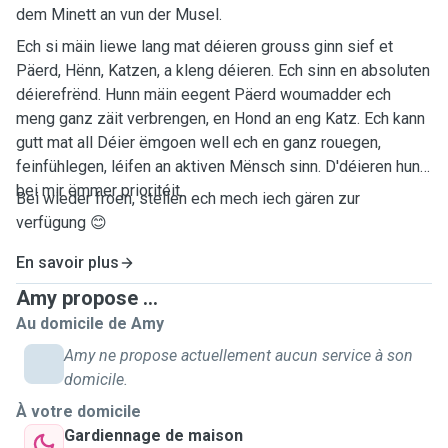
dem Minett an vun der Musel.
Ech si mäin liewe lang mat déieren grouss ginn sief et
Päerd, Hënn, Katzen, a kleng déieren. Ech sinn en absoluten
déierefrënd. Hunn mäin eegent Päerd woumadder ech
meng ganz zäit verbrengen, en Hond an eng Katz. Ech kann
gutt mat all Déier ëmgoen well ech en ganz rouegen,
feinfühlegen, léifen an aktiven Mënsch sinn. D'déieren hunn
bei mir ëmmer prioritéit.
Bei wieder froen, stellen ech mech iech gären zur
verfügung 😊
En savoir plus
Amy propose ...
Au domicile de Amy
Amy ne propose actuellement aucun service à son
domicile.
À votre domicile
Gardiennage de maison