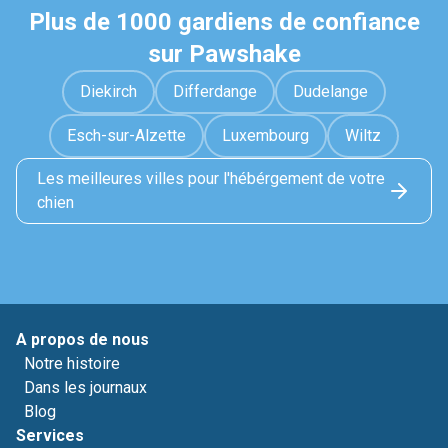
Plus de 1000 gardiens de confiance
sur Pawshake
Diekirch
Differdange
Dudelange
Esch-sur-Alzette
Luxembourg
Wiltz
Les meilleures villes pour l'hébérgement de votre
chien
A propos de nous
Notre histoire
Dans les journaux
Blog
Services