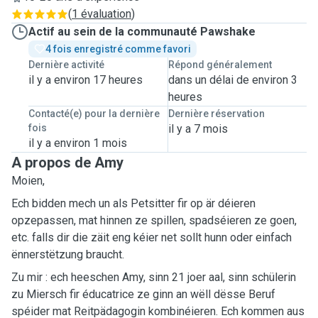
(
1 évaluation
)
Actif au sein de la communauté Pawshake
4 fois enregistré comme favori
Dernière activité
Répond généralement
il y a environ 17 heures
dans un délai de environ 3
heures
Contacté(e) pour la dernière
Dernière réservation
fois
il y a 7 mois
il y a environ 1 mois
A propos de Amy
Moien,
Ech bidden mech un als Petsitter fir op är déieren
opzepassen, mat hinnen ze spillen, spadséieren ze goen,
etc. falls dir die zäit eng kéier net sollt hunn oder einfach
ënnerstëtzung braucht.
Zu mir : ech heeschen Amy, sinn 21 joer aal, sinn schülerin
zu Miersch fir éducatrice ze ginn an wëll dësse Beruf
spéider mat Reitpädagogin kombinéieren. Ech kommen aus