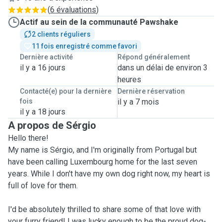
(
6 évaluations
)
Actif au sein de la communauté Pawshake
2 clients réguliers
11 fois enregistré comme favori
Dernière activité
Répond généralement
il y a 16 jours
dans un délai de environ 3
heures
Contacté(e) pour la dernière
Dernière réservation
fois
il y a 7 mois
il y a 18 jours
A propos de Sérgio
Hello there!
My name is Sérgio, and I'm originally from Portugal but
have been calling Luxembourg home for the last seven
years. While I don't have my own dog right now, my heart is
full of love for them.
I'd be absolutely thrilled to share some of that love with
your furry friend! I was lucky enough to be the proud dog-