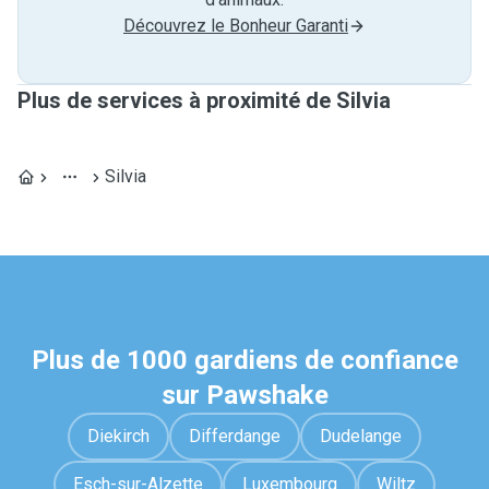
Découvrez le Bonheur Garanti
Plus de services à proximité de Silvia
Silvia
Plus de 1000 gardiens de confiance
sur Pawshake
Diekirch
Differdange
Dudelange
Esch-sur-Alzette
Luxembourg
Wiltz