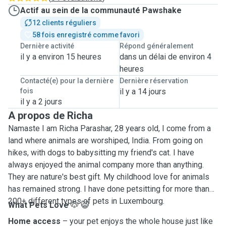
Actif au sein de la communauté Pawshake
12 clients réguliers
58 fois enregistré comme favori
Dernière activité
Répond généralement
il y a environ 15 heures
dans un délai de environ 4
heures
Contacté(e) pour la dernière
Dernière réservation
fois
il y a 14 jours
il y a 2 jours
A propos de Richa
Namaste I am Richa Parashar, 28 years old, I come from a
land where animals are worshiped, India. From going on
hikes, with dogs to babysitting my friend's cat. I have
always enjoyed the animal company more than anything.
They are nature's best gift. My childhood love for animals
has remained strong. I have done petsitting for more than
200+ different types of pets in Luxembourg.
What Pets Love
🐶 😺
Home access
– your pet enjoys the whole house just like