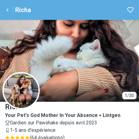
Richa
R
1/30
Richa
Your Pet's God Mother In Your Absence
Lintgen
Gardien sur Pawshake depuis avril 2023
1-5 ans d'expérience
(
64 évaluations
)