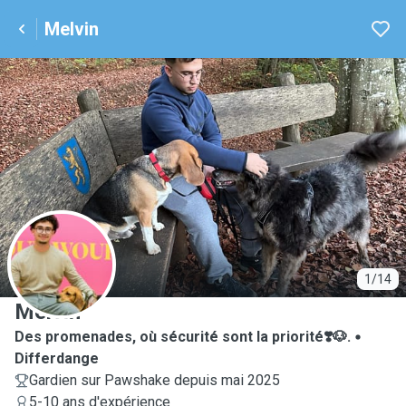
Melvin
M
1/14
Melvin
Des promenades, où sécurité sont la priorité❣️🐶.
Differdange
Gardien sur Pawshake depuis mai 2025
5-10 ans d'expérience