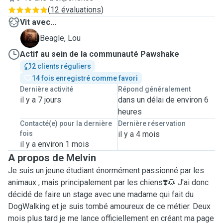
(
12 évaluations
)
Vit avec...
L
Beagle, Lou
Actif au sein de la communauté Pawshake
2 clients réguliers
14 fois enregistré comme favori
Dernière activité
Répond généralement
il y a 7 jours
dans un délai de environ 6
heures
Contacté(e) pour la dernière
Dernière réservation
fois
il y a 4 mois
il y a environ 1 mois
A propos de Melvin
Je suis un jeune étudiant énormément passionné par les
animaux , mais principalement par les chiens❣️🐶 J'ai donc
décidé de faire un stage avec une madame qui fait du
DogWalking et je suis tombé amoureux de ce métier. Deux
mois plus tard je me lance officiellement en créant ma page