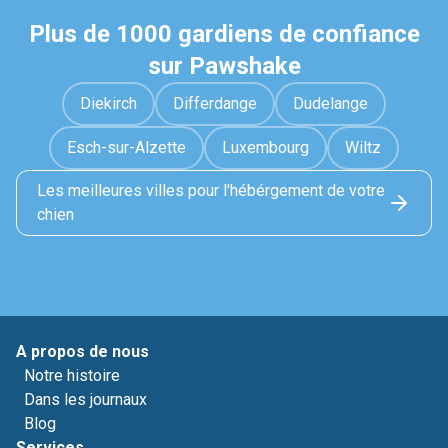
Plus de 1000 gardiens de confiance
sur Pawshake
Diekirch
Differdange
Dudelange
Esch-sur-Alzette
Luxembourg
Wiltz
Les meilleures villes pour l'hébérgement de votre
chien
A propos de nous
Notre histoire
Dans les journaux
Blog
Services