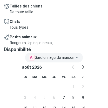
Tailles des chiens
De toute taille
Chats
Tous types
Petits animaux
Rongeurs, lapins, oiseaux, ...
Disponibilité
Gardiennage de maison
août 2026
LU
MA
ME
JE
VE
SA
DI
1
2
3
4
5
6
7
8
9