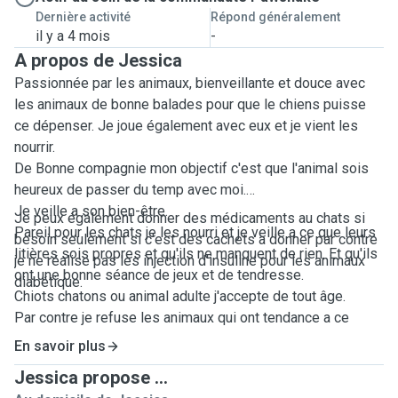
Dernière activité
Répond généralement
il y a 4 mois
-
A propos de Jessica
Passionnée par les animaux, bienveillante et douce avec
les animaux de bonne balades pour que le chiens puisse
ce dépenser. Je joue également avec eux et je vient les
nourrir.
De Bonne compagnie mon objectif c'est que l'animal sois
heureux de passer du temp avec moi.
Je veille a son bien-être.
Je peux également donner des médicaments au chats si
Pareil pour les chats je les nourri et je veille a ce que leurs
besoin seulement si c'est des cachets a donner par contre
litières sois propres et qu'ils ne manquent de rien. Et qu'ils
je ne réalise pas les injection d'insuline pour les animaux
ont une bonne séance de jeux et de tendresse.
diabétique.
Chiots chatons ou animal adulte j'accepte de tout âge.
Par contre je refuse les animaux qui ont tendance a ce
montrer aggressifs.
En savoir plus
Ou avec des troubles comportementaux.
Jessica propose ...
Également très attentive au language corporel de l'animal.