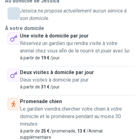
Au domicile de Jessica
Ce qui me permet de voir si l'animal ce sent bien ou mal à
l'aise en ma présence.
Jessica ne propose actuellement aucun service à
Ce que je verrais à la première rencontre.
son domicile.
J'organise d'abord une premiere rencontre pour que l'animal
À votre domicile
puisse me sentir et me reconnaitre au moment ou je vais
Une visite à domicile par jour
venir pour les promenades.
Réservez un gardien qui rendra visite à votre
en général je fais des promenades de 30min à 1h.
animal chez vous afin de le nourrir et jouer avec lui
Tout dépend du souhait du client.
à partir de
19 €
/jour
Les promenades ce déroulent avec laisse.
Deux visites à domicile par jour
Deux visites à domicile par jour
à partir de
31 €
/jour
Promenade chien
Le gardien viendra chercher votre chien à votre
domicile et le promènera pendant au moins 30
minutes
à partir de
25 €
/promenade,
13 €
/Animal
supplémentaire