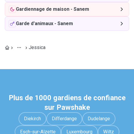
Gardiennage de maison
-
Sanem
Garde d'animaux
-
Sanem
Jessica
Plus de 1000 gardiens de confiance
sur Pawshake
Diekirch
Differdange
Dudelange
Esch-sur-Alzette
Luxembourg
Wiltz