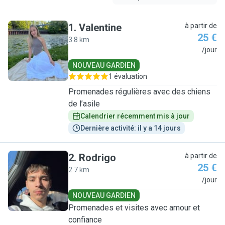
1
.
Valentine
à partir de
25 €
3.8 km
V
/jour
NOUVEAU GARDIEN
1 évaluation
Promenades régulières avec des chiens
de l’asile
Calendrier récemment mis à jour
Dernière activité: il y a 14 jours
2
.
Rodrigo
à partir de
25 €
2.7 km
R
/jour
NOUVEAU GARDIEN
Promenades et visites avec amour et
confiance