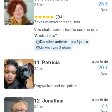
25 €
2.8 km
A
/jour
4
7 évaluations
clients réguliers
Vos chats seront traités comme des
"Aristochats""
Dernière activité: il y a 8 jours
Je vis avec 2 chats
11
.
Patricia
à partir de
20 €
3.1 km
P
/jour
Dogwalker and dogsitter
12
.
Jonathan
à partir de
7 €
3.1 km
/jour