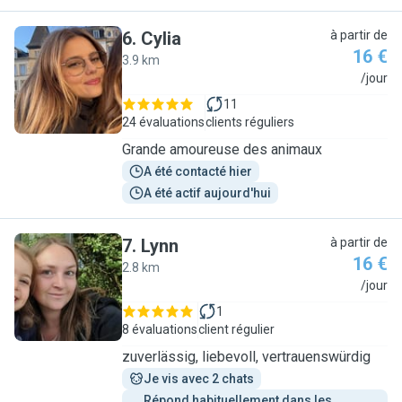
6
.
Cylia
à partir de
16 €
3.9 km
C
/jour
11
24 évaluations
clients réguliers
Grande amoureuse des animaux
A été contacté hier
A été actif aujourd'hui
7
.
Lynn
à partir de
16 €
2.8 km
L
/jour
1
8 évaluations
client régulier
zuverlässig, liebevoll, vertrauenswürdig
Je vis avec 2 chats
Répond habituellement dans les 