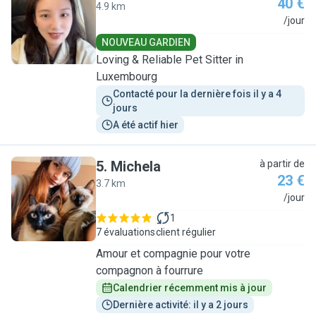
40 €
4.9 km
A
/jour
NOUVEAU GARDIEN
Loving & Reliable Pet Sitter in
Luxembourg
Contacté pour la dernière fois il y a 4 
jours
A été actif hier
5
.
Michela
à partir de
23 €
3.7 km
M
/jour
1
7 évaluations
client régulier
Amour et compagnie pour votre
compagnon à fourrure
Calendrier récemment mis à jour
Dernière activité: il y a 2 jours