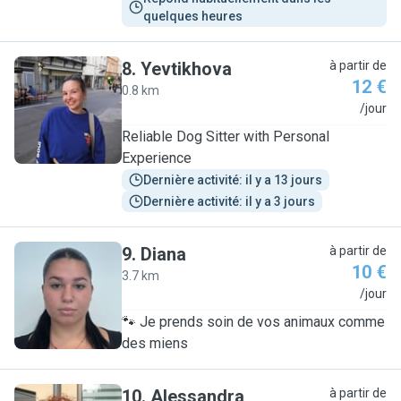
quelques heures
8
.
Yevtikhova
à partir de
12 €
0.8 km
Y
/jour
Reliable Dog Sitter with Personal
Experience
Dernière activité: il y a 13 jours
Dernière activité: il y a 3 jours
9
.
Diana
à partir de
10 €
3.7 km
D
/jour
🐾 Je prends soin de vos animaux comme
des miens
10
.
Alessandra
à partir de