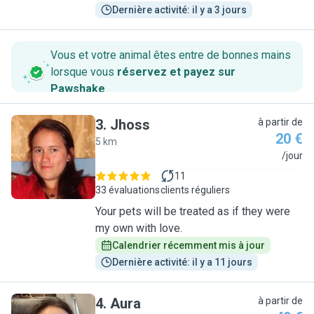
Dernière activité: il y a 3 jours
Vous et votre animal êtes entre de bonnes mains
lorsque vous
réservez et payez sur
Pawshake
.
3
.
Jhoss
à partir de
20 €
5 km
J
/jour
11
33 évaluations
clients réguliers
Your pets will be treated as if they were
my own with love.
Calendrier récemment mis à jour
Dernière activité: il y a 11 jours
4
.
Aura
à partir de