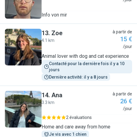
J
Info von mir
13
.
Zoe
à partir de
15 €
4.1 km
Z
/jour
Animal lover with dog and cat experience
Contacté pour la dernière fois il y a 10 
jours
Dernière activité: il y a 8 jours
14
.
Ana
à partir de
26 €
3.3 km
A
/jour
2 évaluations
Home and care away from home
Je vis avec 1 chien