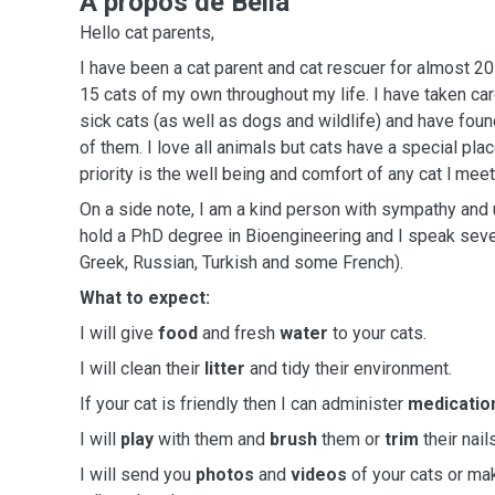
A propos de Bella
Hello cat parents,
I have been a cat parent and cat rescuer for almost 2
15 cats of my own throughout my life. I have taken ca
sick cats (as well as dogs and wildlife) and have fou
of them. I love all animals but cats have a special pla
priority is the well being and comfort of any cat l meet
On a side note, I am a kind person with sympathy and 
hold a PhD degree in Bioengineering and I speak seve
Greek, Russian, Turkish and some French).
What to expect:
I will give
food
and fresh
water
to your cats.
I will clean their
litter
and tidy their environment.
If your cat is friendly then I can administer
medicatio
I will
play
with them and
brush
them or
trim
their nail
I will send you
photos
and
videos
of your cats or m