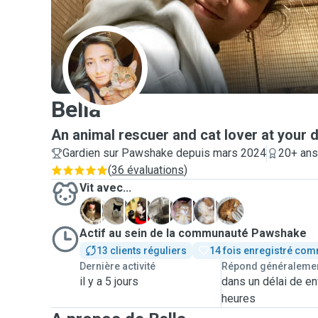
B
Bella
An animal rescuer and cat lover at your 
Gardien sur Pawshake depuis mars 2024
20+ ans
(
36 évaluations
)
Vit avec...
M
M
N
P
P
P
R
Actif au sein de la communauté Pawshake
13 clients réguliers
14 fois enregistré com
Dernière activité
Répond généraleme
il y a 5 jours
dans un délai de en
heures