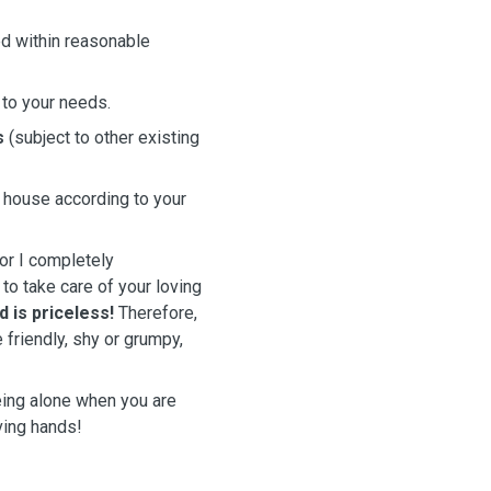
ed within reasonable
 to your needs.
s
(subject to other existing
e house according to your
for I completely
to take care of your loving
 is priceless!
Therefore,
 friendly, shy or grumpy,
being alone when you are
ving hands!