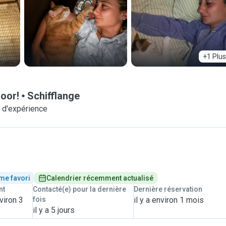
+1 Plus
door!
Schifflange
 d'expérience
me favori
Calendrier récemment actualisé
nt
Contacté(e) pour la dernière
Dernière réservation
viron 3
fois
il y a environ 1 mois
il y a 5 jours