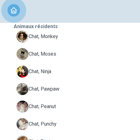
Animaux résidents
M
Chat, Monkey
M
Chat, Moses
N
Chat, Ninja
P
Chat, Pawpaw
P
Chat, Peanut
P
Chat, Punchy