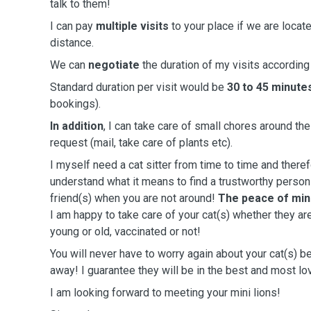
talk to them!
I can pay
multiple visits
to your place if we are locat
distance.
We can
negotiate
the duration of my visits according
Standard duration per visit would be
30 to 45 minute
bookings).
In addition
, I can take care of small chores around th
request (mail, take care of plants etc).
I myself need a cat sitter from time to time and there
understand what it means to find a trustworthy person 
friend(s) when you are not around!
The peace of mind
I am happy to take care of your cat(s) whether they are
young or old, vaccinated or not!
You will never have to worry again about your cat(s) 
away! I guarantee they will be in the best and most lo
I am looking forward to meeting your mini lions!