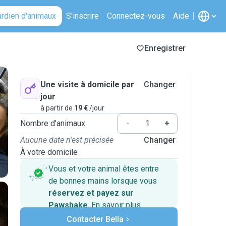
ardien d'animaux
S'inscrire
Connectez-vous
Aide
Enregistrer
Une visite à domicile par
Changer
jour
à partir de
19 €
/jour
Nombre d'animaux
-
+
Aucune date n'est précisée
Changer
À votre domicile
Vous et votre animal êtes entre
de bonnes mains lorsque vous
réservez et payez sur
Pawshake
.
En savoir plus
Paiements sécurisés
Contacter Bella
Assistance en cas de