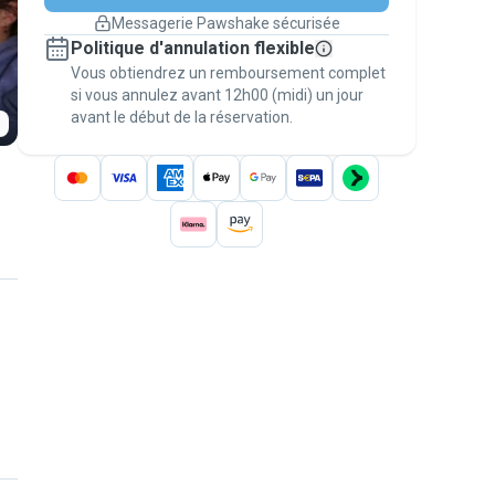
changement de programme.
Messagerie Pawshake sécurisée
Réservations couvertes par
Politique d'annulation flexible
nos garanties
Vous obtiendrez un remboursement complet
Gardez tout sur Pawshake (du premier
message au paiement) pour bénéficier de la
si vous annulez avant 12h00 (midi) un jour
avant le début de la réservation.
Garantie Pawshake
.