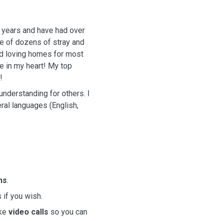
0 years and have had over
re of dozens of stray and
nd loving homes for most
ce in my heart! My top
!
understanding for others. I
ral languages (English,
ns
.
s if you wish.
ake
video calls
so you can