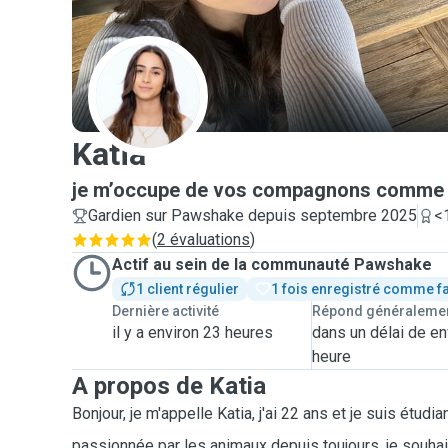
K
Katia
je m’occupe de vos compagnons comme 
Gardien sur Pawshake depuis septembre 2025
<
(
2 évaluations
)
Actif au sein de la communauté Pawshake
1 client régulier
1 fois enregistré comme f
Dernière activité
Répond généraleme
il y a environ 23 heures
dans un délai de en
heure
A propos de Katia
Bonjour, je m'appelle Katia, j'ai 22 ans et je suis étud
passionnée par les animaux depuis toujours, je souh