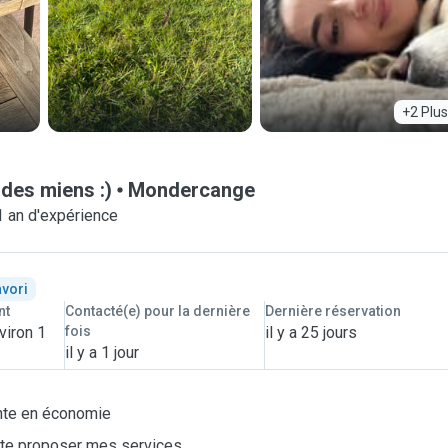
+2 Plus
des miens :)
Mondercange
1 an d'expérience
avori
nt
Contacté(e) pour la dernière
Dernière réservation
viron 1
fois
il y a 25 jours
il y a 1 jour
iante en économie
aite proposer mes services