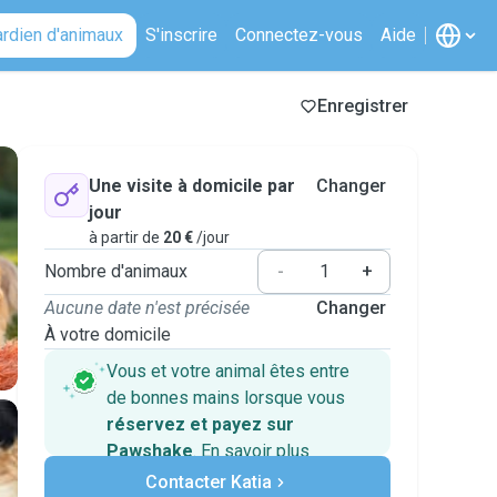
ardien d'animaux
S'inscrire
Connectez-vous
Aide
Enregistrer
Une visite à domicile par
Changer
jour
à partir de
20 €
/jour
Nombre d'animaux
-
+
Aucune date n'est précisée
Changer
À votre domicile
Vous et votre animal êtes entre
de bonnes mains lorsque vous
réservez et payez sur
Pawshake
.
En savoir plus
Paiements sécurisés
Contacter Katia
Assistance en cas de