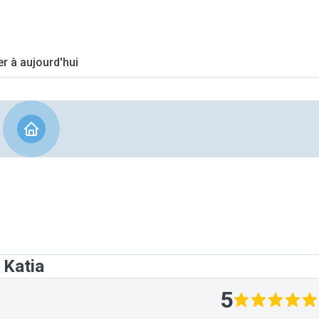
er à aujourd'hui
 Katia
5