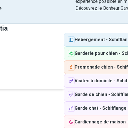
expérience possible en ma
Découvrez le Bonheur Gara
tia
Hébergement
-
Schiffla
Garderie pour chien
-
Sc
Promenade chien
-
Schif
Visites à domicile
-
Schif
Garde de chien
-
Schiffl
Garde chat
-
Schifflange
Gardiennage de maison