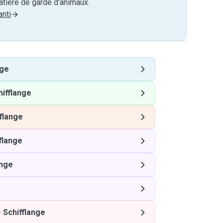
tière de garde d'animaux.
nti
nge
hifflange
flange
flange
ange
-
Schifflange