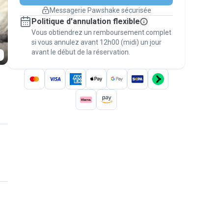
changement de programme.
Messagerie Pawshake sécurisée
Réservations couvertes par
Politique d'annulation flexible
nos garanties
Vous obtiendrez un remboursement complet
Gardez tout sur Pawshake (du premier
message au paiement) pour bénéficier de la
si vous annulez avant 12h00 (midi) un jour
avant le début de la réservation.
Garantie Pawshake
.