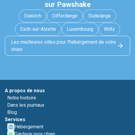
sur Pawshake
Diekirch
Differdange
Dudelange
Esch-sur-Alzette
Luxembourg
Wiltz
Les meilleures villes pour l'hébérgement de votre
chien
A propos de nous
Notre histoire
Dans les journaux
Blog
Services
Hébergement
Garderie pour chien