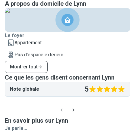
A propos du domicile de Lynn
bin froh mit allen Tieren, auch Kleintieren. Wir hatten als
Kinder zwei Kaninchen, Schildkröten, Fische und eine Ratte.
Ich beantworte gerne weitere Fragen und würde mich sehr
freuen, von Ihnen zu hören und eventuell auf Ihre Tiere
aufpassen zu dürfen! Vielen Dank im Voraus. Liebe Grüße,
Le foyer
Lynn ✨️
Appartement
Pas d'espace extérieur
Montrer tout
Ce que les gens disent concernant Lynn
5
Note globale
En savoir plus sur Lynn
Je parle...