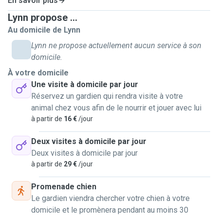
En savoir plus
Familienhond war en Rauhhaardackel. weider Mupperassen
Lynn propose ...
mat denen ech grouss gi sin: Bordercollie, Weimaraner,
Au domicile de Lynn
Magyar Vizsla.
Och wann ech mat Muppe grouss gin sin, hun mir eis als
Lynn ne propose actuellement aucun service à son
Famill aus diversen Grenn fir Kaatzen entscheed. ma ech
domicile.
sin awer frou mat all Deier, och Klengdeieren, mir haaten als
À votre domicile
Kanner zwou Kanengecher, Schildkröten, Fesch an eng Raat.
Une visite à domicile par jour
Ech beäntweren ganz gären är weider Froen an ech geif
Réservez un gardien qui rendra visite à votre
mech immens freehen vun irch ze heieren, an dann och
animal chez vous afin de le nourrir et jouer avec lui
eventuell op ärt Deier/är Deieren dierfen opzepassen!
à partir de
16 €
/jour
Grousse Merci am Viraus.
Leif Greiss,
Deux visites à domicile par jour
Lynn ✨️
Deux visites à domicile par jour
à partir de
29 €
/jour
FR
Bonjour à tous ! 😃 Je m'appelle Lynn, j'ai 32 ans et je vis à
Promenade chien
Fousbann. J'ai 2 chats (frères) nés en février 2021 que j'ai
Le gardien viendra chercher votre chien à votre
adoptés chez Anima Pro Terra Letzebuerg à l'été 2021. J'ai
domicile et le promènera pendant au moins 30