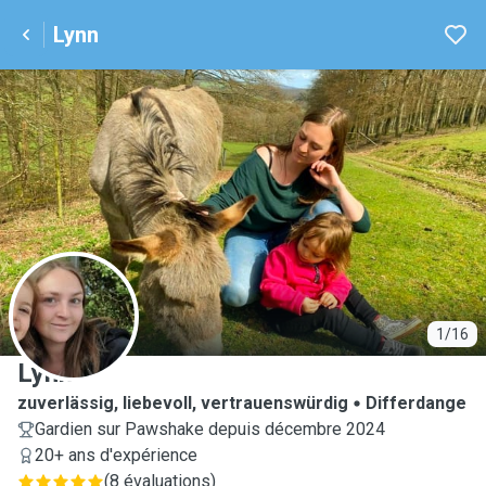
Lynn
L
1/16
Lynn
zuverlässig, liebevoll, vertrauenswürdig
Differdange
Gardien sur Pawshake depuis décembre 2024
20+ ans d'expérience
(
8 évaluations
)