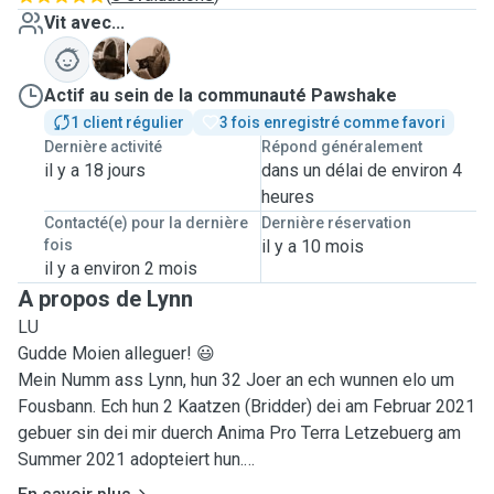
Vit avec...
B
P
Actif au sein de la communauté Pawshake
1 client régulier
3 fois enregistré comme favori
Dernière activité
Répond généralement
il y a 18 jours
dans un délai de environ 4
heures
Contacté(e) pour la dernière
Dernière réservation
fois
il y a 10 mois
il y a environ 2 mois
A propos de Lynn
LU
Gudde Moien alleguer! 😃
Mein Numm ass Lynn, hun 32 Joer an ech wunnen elo um
Fousbann. Ech hun 2 Kaatzen (Bridder) dei am Februar 2021
gebuer sin dei mir duerch Anima Pro Terra Letzebuerg am
Summer 2021 adopteiert hun.
Ech sin vun kleng un mat Muppen grouss gin, eisen eichte