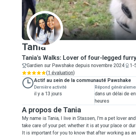
T
Tania
Tania's Walks: Lover of four-legged furr
Gardien sur Pawshake depuis novembre 2024
1-
(
1 évaluation
)
Actif au sein de la communauté Pawshake
Dernière activité
Répond généraleme
il y a 13 jours
dans un délai de en
heures
A propos de Tania
My name is Tania, I live in Stassen, I'm a pet lover an
take care of your pet. whether it is at your place or d
It is important for you to know that after working as a