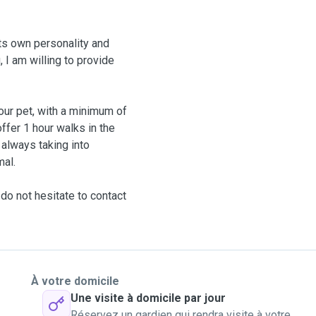
its own personality and
, I am willing to provide
our pet, with a minimum of
ffer 1 hour walks in the
 always taking into
mal.
do not hesitate to contact
À votre domicile
Une visite à domicile par jour
Réservez un gardien qui rendra visite à votre