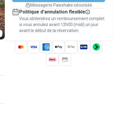
changement de programme.
Messagerie Pawshake sécurisée
Réservations couvertes par
Politique d'annulation flexible
nos garanties
Vous obtiendrez un remboursement complet
Gardez tout sur Pawshake (du premier
message au paiement) pour bénéficier de la
si vous annulez avant 12h00 (midi) un jour
avant le début de la réservation.
Garantie Pawshake
.