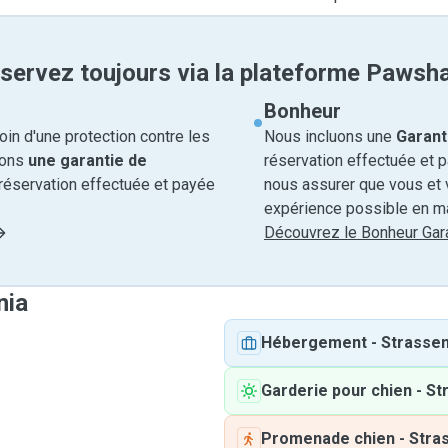
servez toujours via la plateforme Pawsh
Bonheur
in d'une protection contre les
Nous incluons une
Garant
rons
une garantie de
réservation effectuée et 
réservation effectuée et payée
nous assurer que vous et v
expérience possible en ma
Découvrez le Bonheur Gara
nia
Hébergement
-
Strasse
Garderie pour chien
-
St
Promenade chien
-
Stra