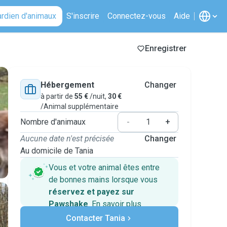
ardien d'animaux
S'inscrire
Connectez-vous
Aide
Enregistrer
Hébergement
Changer
à partir de
55 €
/nuit,
30 €
/Animal supplémentaire
Nombre d'animaux
-
+
Aucune date n'est précisée
Changer
Au domicile de Tania
Vous et votre animal êtes entre
de bonnes mains lorsque vous
réservez et payez sur
Pawshake
.
En savoir plus
Paiements sécurisés
Contacter Tania
Assistance en cas de