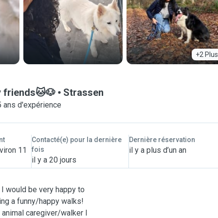
+2 Plus
y friends🐱🐶
Strassen
5 ans d'expérience
nt
Contacté(e) pour la dernière
Dernière réservation
viron 11
fois
il y a plus d’un an
il y a 20 jours
d I would be very happy to
uring a funny/happy walks!
n animal caregiver/walker I