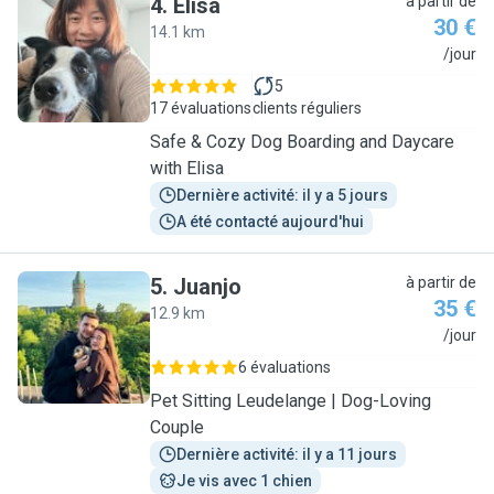
4
.
Elisa
à partir de
30 €
14.1 km
E
/jour
5
17 évaluations
clients réguliers
Safe & Cozy Dog Boarding and Daycare
with Elisa
Dernière activité: il y a 5 jours
A été contacté aujourd'hui
5
.
Juanjo
à partir de
35 €
12.9 km
J
/jour
6 évaluations
Pet Sitting Leudelange | Dog-Loving
Couple
Dernière activité: il y a 11 jours
Je vis avec 1 chien