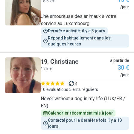
18.5 km
A
/jour
Une amoureuse des animaux à votre
service au Luxembourg
Dernière activité: il y a 3 jours
Répond habituellement dans les 
quelques heures
19
.
Christiane
à partir de
30 €
17 km
C
/jour
3
10 évaluations
clients réguliers
Never without a dog in my life (LUX/FR /
EN)
Calendrier récemment mis à jour
Contacté pour la dernière fois il y a 10 
jours