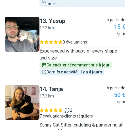
jours
13
.
Yusup
à partir de
15 €
17.2 km
Y
/jour
3 évaluations
Experienced with pups of every shape
and size
Calendrier récemment mis à jour
Dernière activité: il y a 4 jours
14
.
Tanja
à partir de
50 €
17.3 km
T
/jour
2
7 évaluations
clients réguliers
Sunny Cat Sitter: cuddling & pampering all-