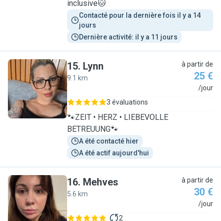
inclusive🐱
Contacté pour la dernière fois il y a 14 
jours
Dernière activité: il y a 11 jours
15
.
Lynn
à partir de
25 €
9.1 km
L
/jour
3 évaluations
🐾ZEIT • HERZ • LIEBEVOLLE
BETREUUNG🐾
A été contacté hier
A été actif aujourd'hui
16
.
Mehves
à partir de
30 €
5.6 km
M
/jour
2