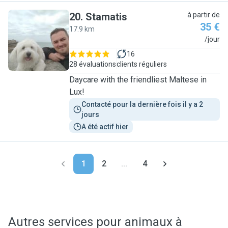
20
.
Stamatis
à partir de
35 €
17.9 km
S
/jour
16
28 évaluations
clients réguliers
Daycare with the friendliest Maltese in
Lux!
Contacté pour la dernière fois il y a 2 
jours
A été actif hier
1
2
...
4
Autres services pour animaux à