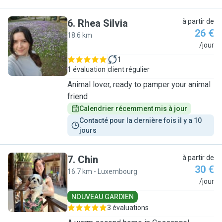
6
.
Rhea Silvia
à partir de
26 €
18.6 km
R
/jour
1
1 évaluation
client régulier
Animal lover, ready to pamper your animal
friend
Calendrier récemment mis à jour
Contacté pour la dernière fois il y a 10 
jours
7
.
Chin
à partir de
30 €
16.7 km - Luxembourg
C
/jour
NOUVEAU GARDIEN
3 évaluations