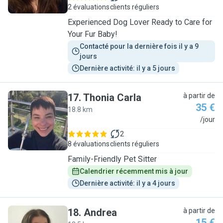
2 évaluations
clients réguliers
Experienced Dog Lover Ready to Care for
Your Fur Baby!
Contacté pour la dernière fois il y a 9 
jours
Dernière activité: il y a 5 jours
17
.
Thonia Carla
à partir de
35 €
18.8 km
T
/jour
2
8 évaluations
clients réguliers
Family-Friendly Pet Sitter
Calendrier récemment mis à jour
Dernière activité: il y a 4 jours
18
.
Andrea
à partir de
15 €