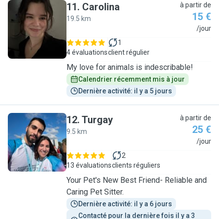
11
.
Carolina
à partir de
15 €
19.5 km
C
/jour
1
4 évaluations
client régulier
My love for animals is indescribable!
Calendrier récemment mis à jour
Dernière activité: il y a 5 jours
12
.
Turgay
à partir de
25 €
9.5 km
T
/jour
2
13 évaluations
clients réguliers
Your Pet's New Best Friend- Reliable and
Caring Pet Sitter.
Dernière activité: il y a 6 jours
Contacté pour la dernière fois il y a 3 