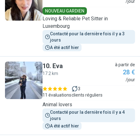
A
/jour
NOUVEAU GARDIEN
Loving & Reliable Pet Sitter in
Luxembourg
Contacté pour la dernière fois il y a 3 
jours
A été actif hier
10
.
Eva
à partir de
28 €
17.2 km
E
/jour
3
11 évaluations
clients réguliers
Animal lovers
Contacté pour la dernière fois il y a 4 
jours
A été actif hier