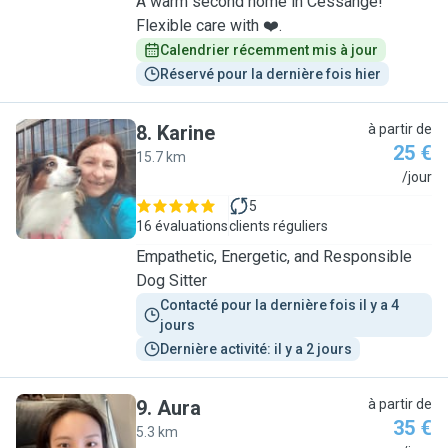
A warm second home in Cessange!
Flexible care with ❤️.
Calendrier récemment mis à jour
Réservé pour la dernière fois hier
8
.
Karine
à partir de
25 €
15.7 km
K
/jour
5
16 évaluations
clients réguliers
Empathetic, Energetic, and Responsible
Dog Sitter
Contacté pour la dernière fois il y a 4 
jours
Dernière activité: il y a 2 jours
9
.
Aura
à partir de
35 €
5.3 km