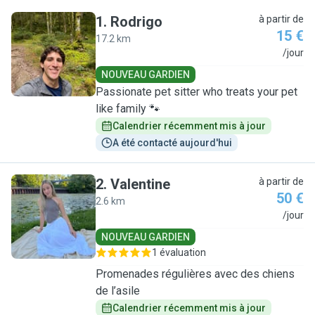
1
.
Rodrigo
à partir de
15 €
17.2 km
R
/jour
NOUVEAU GARDIEN
Passionate pet sitter who treats your pet
like family 🐾
Calendrier récemment mis à jour
A été contacté aujourd'hui
2
.
Valentine
à partir de
50 €
2.6 km
V
/jour
NOUVEAU GARDIEN
1 évaluation
Promenades régulières avec des chiens
de l’asile
Calendrier récemment mis à jour