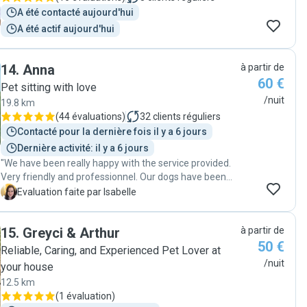
A été contacté aujourd'hui
A été actif aujourd'hui
14
.
Anna
à partir de
60 €
Pet sitting with love
/nuit
19.8 km
(
44 évaluations
)
32
clients réguliers
Contacté pour la dernière fois il y a 6 jours
Dernière activité: il y a 6 jours
"We have been really happy with the service provided.
Very friendly and professionnel. Our dogs have been
taken care of really good. They were in a very relaxed
I
Evaluation faite par Isabelle
mood when we found them back. Very happy to book
more often with Anna and Tamas. "
15
.
Greyci & Arthur
à partir de
50 €
Reliable, Caring, and Experienced Pet Lover at
/nuit
your house
12.5 km
(
1 évaluation
)