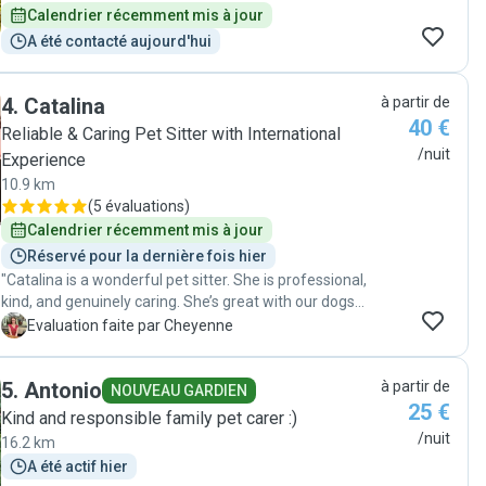
Calendrier récemment mis à jour
A été contacté aujourd'hui
4
.
Catalina
à partir de
40 €
Reliable & Caring Pet Sitter with International
/nuit
Experience
10.9 km
(
5 évaluations
)
Calendrier récemment mis à jour
Réservé pour la dernière fois hier
"Catalina is a wonderful pet sitter. She is professional,
kind, and genuinely caring. She’s great with our dogs
and quickly picked up on their individual personalities
C
Evaluation faite par Cheyenne
and needs. She’s also very reliable and kept everything
spotlessly clean. We felt at ease leaving our dogs with
5
.
Antonio
à partir de
her on this first visit and would happily book her again!"
NOUVEAU GARDIEN
25 €
Kind and responsible family pet carer :)
/nuit
16.2 km
A été actif hier