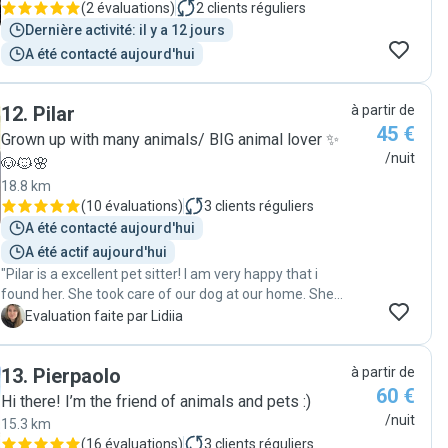
(
2 évaluations
)
2
clients réguliers
Nilton pour ton parfait engagement! Carine & Sandro"
Dernière activité: il y a 12 jours
A été contacté aujourd'hui
12
.
Pilar
à partir de
45 €
Grown up with many animals/ BIG animal lover ✨
/nuit
🐶🐱🌸
18.8 km
(
10 évaluations
)
3
clients réguliers
A été contacté aujourd'hui
A été actif aujourd'hui
"Pilar is a excellent pet sitter! I am very happy that i
found her. She took care of our dog at our home. She
regularly sent photos and videos and was always in
L
Evaluation faite par Lidiia
touch. I’m very happy with her work and will definitely
ask for her help again❤️"
13
.
Pierpaolo
à partir de
60 €
Hi there! I’m the friend of animals and pets :)
/nuit
15.3 km
(
16 évaluations
)
3
clients réguliers