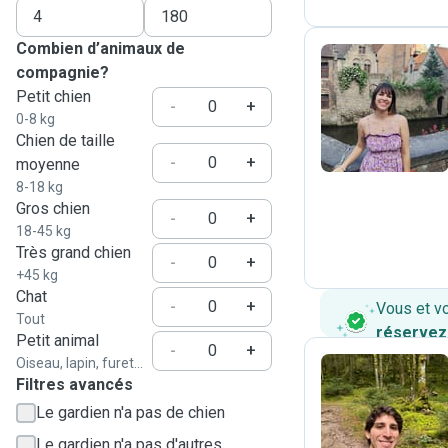
Combien d’animaux de
compagnie?
Petit chien
P
-
+
0-8 kg
Chien de taille
-
+
moyenne
8-18 kg
Gros chien
-
+
18-45 kg
Très grand chien
-
+
+45 kg
Chat
-
+
Vous et v
Tout
réservez
Petit animal
-
+
Oiseau, lapin, furet...
Filtres avancés
R
Le gardien n'a pas de chien
Le gardien n'a pas d'autres