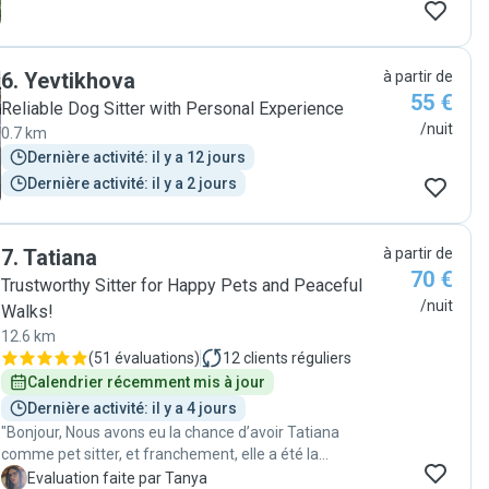
6
.
Yevtikhova
à partir de
55 €
Reliable Dog Sitter with Personal Experience
/nuit
0.7 km
Dernière activité: il y a 12 jours
Dernière activité: il y a 2 jours
7
.
Tatiana
à partir de
70 €
Trustworthy Sitter for Happy Pets and Peaceful
/nuit
Walks!
12.6 km
(
51 évaluations
)
12
clients réguliers
Calendrier récemment mis à jour
Dernière activité: il y a 4 jours
"Bonjour, Nous avons eu la chance d’avoir Tatiana
comme pet sitter, et franchement, elle a été la
meilleure chose qui pouvait nous arriver. Elle s’est
T
Evaluation faite par Tanya