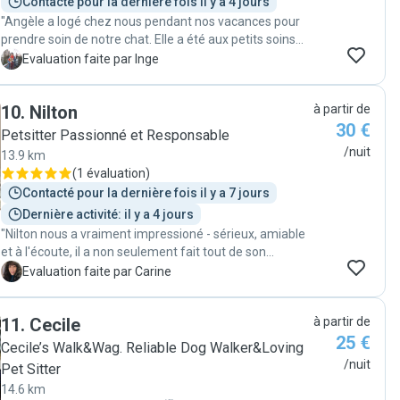
person to look after our little ones. 🐾"
Contacté pour la dernière fois il y a 4 jours
"Angèle a logé chez nous pendant nos vacances pour
prendre soin de notre chat. Elle a été aux petits soins
avec lui, y compris pour le promener en laisse et lui
I
Evaluation faite par Inge
donner ses médicaments. On l'a rarement retrouvé
aussi détendu et content après une absence, et
10
.
Nilton
à partir de
l'appartement est bien sûr impeccable. Merci Angèle !"
30 €
Petsitter Passionné et Responsable
/nuit
13.9 km
(
1 évaluation
)
Contacté pour la dernière fois il y a 7 jours
Dernière activité: il y a 4 jours
"Nilton nous a vraiment impressioné - sérieux, amiable
et à l'écoute, il a non seulement fait tout de son
possible pour que nos chats indoor restent dans leur
C
Evaluation faite par Carine
rhytme habituel, mais il a aussi fait un gardiennage
impeccable - la maison était, lors de notre retour, dans
11
.
Cecile
à partir de
un état parfait et les chats contents :-). Nous
25 €
recommendons vivement Nilton et vont toujours lui
Cecile’s Walk&Wag. Reliable Dog Walker&Loving
demander en premier lieu, de prendre soin de nos chats
/nuit
Pet Sitter
lors des vacances. Loki et Yuki ont eu vraiment de la
14.6 km
chance d'avoir Nilton lors de notre petit séjour :-)! Merci