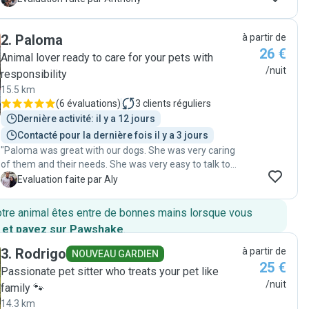
bonne communication, toujours réactive, d’une grande
gentillesse et pleine d’énergie avec Aramis. Nous avons
2
.
Paloma
à partir de
eu des nouvelles régulièrement, ce qui nous a
26 €
beaucoup rassurés. On sent qu’elle aime vraiment les
Animal lover ready to care for your pets with
animaux et qu’elle s’en occupe avec attention. Nous la
/nuit
responsibility
recommandons vivement à toute personne cherchant
15.5 km
une dog sitter de confiance et nous referons appel à
(
6 évaluations
)
3
clients réguliers
elle sans hésiter !"
Dernière activité: il y a 12 jours
Contacté pour la dernière fois il y a 3 jours
"Paloma was great with our dogs. She was very caring
of them and their needs. She was very easy to talk to
and sent us updates. We would highly recommend her!"
A
Evaluation faite par Aly
otre animal êtes entre de bonnes mains lorsque vous
 et payez sur Pawshake
.
3
.
Rodrigo
à partir de
NOUVEAU GARDIEN
25 €
Passionate pet sitter who treats your pet like
/nuit
family 🐾
14.3 km