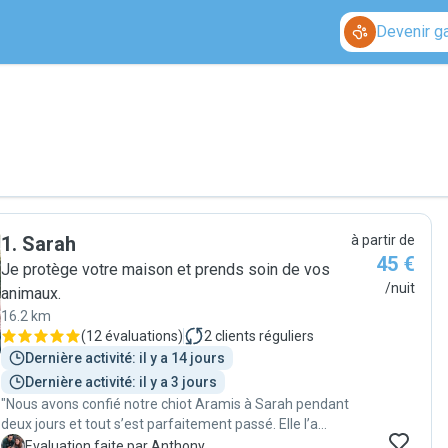
Devenir g
1
.
Sarah
à partir de
45 €
Je protège votre maison et prends soin de vos
/nuit
animaux.
16.2 km
(
12 évaluations
)
2
clients réguliers
Dernière activité: il y a 14 jours
Dernière activité: il y a 3 jours
"Nous avons confié notre chiot Aramis à Sarah pendant
deux jours et tout s’est parfaitement passé. Elle l’a
gardé chez nous et a été absolument géniale : très
A
Evaluation faite par Anthony