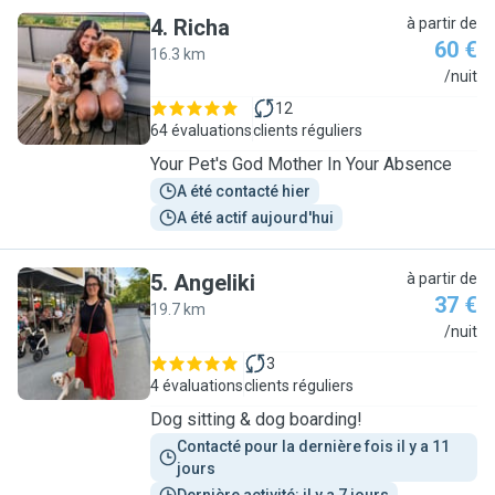
4
.
Richa
à partir de
60 €
16.3 km
R
/nuit
12
64 évaluations
clients réguliers
Your Pet's God Mother In Your Absence
A été contacté hier
A été actif aujourd'hui
5
.
Angeliki
à partir de
37 €
19.7 km
A
/nuit
3
4 évaluations
clients réguliers
Dog sitting & dog boarding!
Contacté pour la dernière fois il y a 11 
jours