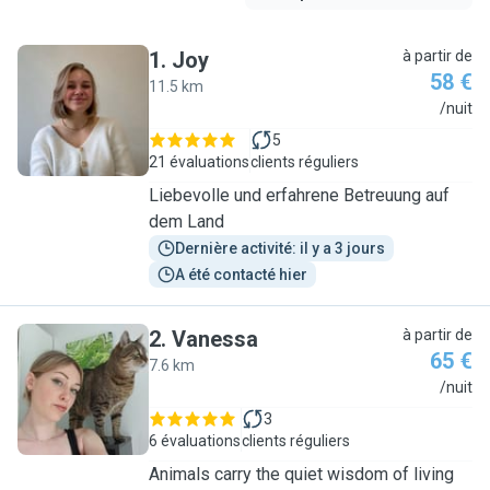
1
.
Joy
à partir de
58 €
11.5 km
J
/nuit
5
21 évaluations
clients réguliers
Liebevolle und erfahrene Betreuung auf
dem Land
Dernière activité: il y a 3 jours
A été contacté hier
2
.
Vanessa
à partir de
65 €
7.6 km
V
/nuit
3
6 évaluations
clients réguliers
Animals carry the quiet wisdom of living