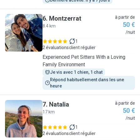
Dernière activité: il y a 7 jours
6
.
Montzerrat
à partir de
50 €
8.4 km
M
/nuit
1
2 évaluations
client régulier
Experienced Pet Sitters With a Loving
Family Environment
Je vis avec 1 chien, 1 chat
Répond habituellement dans les une 
heure
7
.
Natalia
à partir de
50 €
17 km
N
/nuit
1
2 évaluations
client régulier