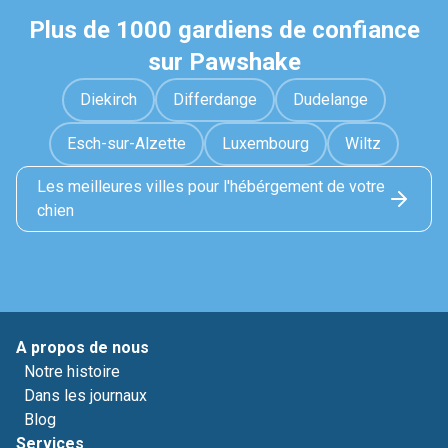
Plus de 1000 gardiens de confiance
sur Pawshake
Diekirch
Differdange
Dudelange
Esch-sur-Alzette
Luxembourg
Wiltz
Les meilleures villes pour l'hébérgement de votre
chien
A propos de nous
Notre histoire
Dans les journaux
Blog
Services