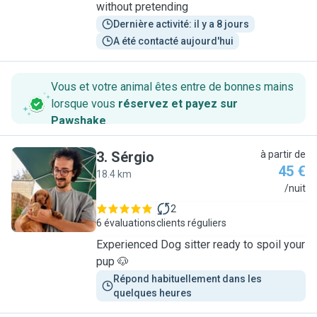
without pretending
Dernière activité: il y a 8 jours
A été contacté aujourd'hui
Vous et votre animal êtes entre de bonnes mains
lorsque vous
réservez et payez sur
Pawshake
.
3
.
Sérgio
à partir de
45 €
18.4 km
S
/nuit
2
6 évaluations
clients réguliers
Experienced Dog sitter ready to spoil your
pup 🐶
Répond habituellement dans les 
quelques heures