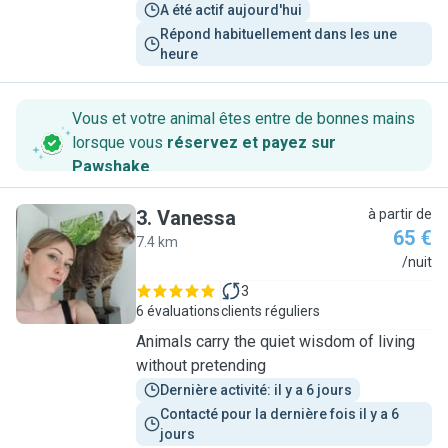
A été actif aujourd'hui
Répond habituellement dans les une 
heure
Vous et votre animal êtes entre de bonnes mains
lorsque vous
réservez et payez sur
Pawshake
.
3
.
Vanessa
à partir de
65 €
7.4 km
V
/nuit
3
6 évaluations
clients réguliers
Animals carry the quiet wisdom of living
without pretending
Dernière activité: il y a 6 jours
Contacté pour la dernière fois il y a 6 
jours