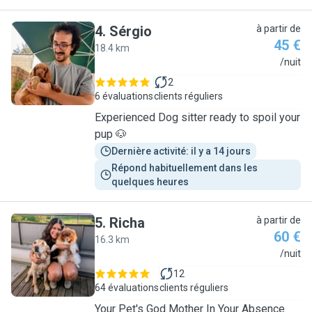
4
.
Sérgio
à partir de
45 €
18.4 km
S
/nuit
2
6 évaluations
clients réguliers
Experienced Dog sitter ready to spoil your
pup 🐶
Dernière activité: il y a 14 jours
Répond habituellement dans les 
quelques heures
5
.
Richa
à partir de
60 €
16.3 km
R
/nuit
12
64 évaluations
clients réguliers
Your Pet's God Mother In Your Absence