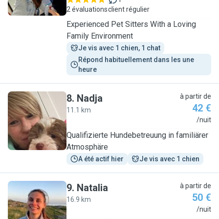
2 évaluations
client régulier
Experienced Pet Sitters With a Loving
Family Environment
Je vis avec 1 chien, 1 chat
Répond habituellement dans les une 
heure
8
.
Nadja
à partir de
42 €
11.1 km
N
/nuit
Qualifizierte Hundebetreuung in familiärer
Atmosphäre
A été actif hier
Je vis avec 1 chien
9
.
Natalia
à partir de
50 €
16.9 km
N
/nuit