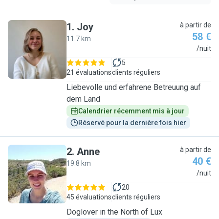
1
.
Joy
à partir de
58 €
11.7 km
J
/nuit
5
21 évaluations
clients réguliers
Liebevolle und erfahrene Betreuung auf
dem Land
Calendrier récemment mis à jour
Réservé pour la dernière fois hier
2
.
Anne
à partir de
40 €
19.8 km
A
/nuit
20
45 évaluations
clients réguliers
Doglover in the North of Lux