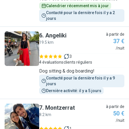
Calendrier récemment mis à jour
Contacté pour la dernière fois il y a 2 
jours
6
.
Angeliki
à partir de
37 €
19.5 km
A
/nuit
3
4 évaluations
clients réguliers
Dog sitting & dog boarding!
Contacté pour la dernière fois il y a 9 
jours
Dernière activité: il y a 5 jours
7
.
Montzerrat
à partir de
50 €
8.2 km
M
/nuit
1