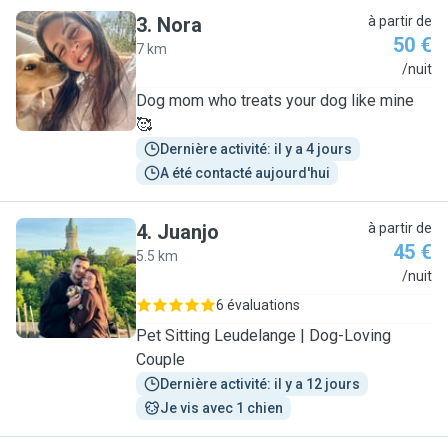
3
.
Nora
à partir de
50 €
7 km
N
/nuit
Dog mom who treats your dog like mine
🥰
Dernière activité: il y a 4 jours
A été contacté aujourd'hui
4
.
Juanjo
à partir de
45 €
5.5 km
J
/nuit
6 évaluations
Pet Sitting Leudelange | Dog-Loving
Couple
Dernière activité: il y a 12 jours
Je vis avec 1 chien