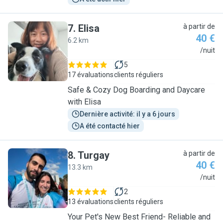
7
.
Elisa
à partir de
40 €
6.2 km
E
/nuit
5
17 évaluations
clients réguliers
Safe & Cozy Dog Boarding and Daycare
with Elisa
Dernière activité: il y a 6 jours
A été contacté hier
8
.
Turgay
à partir de
40 €
13.3 km
T
/nuit
2
13 évaluations
clients réguliers
Your Pet's New Best Friend- Reliable and