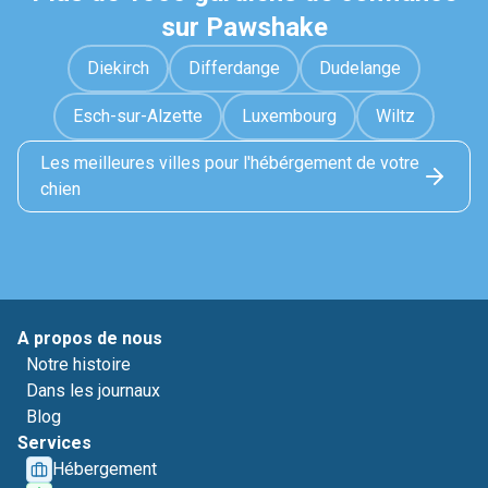
sur Pawshake
Diekirch
Differdange
Dudelange
Esch-sur-Alzette
Luxembourg
Wiltz
Les meilleures villes pour l'hébérgement de votre
chien
A propos de nous
Notre histoire
Dans les journaux
Blog
Services
Hébergement