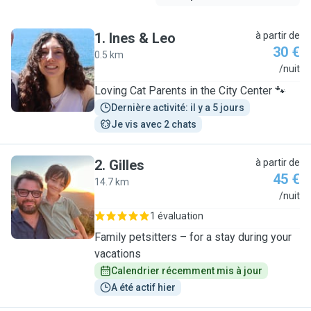
1
.
Ines & Leo
à partir de
30 €
0.5 km
I
/nuit
Loving Cat Parents in the City Center 🐾
Dernière activité: il y a 5 jours
Je vis avec 2 chats
2
.
Gilles
à partir de
45 €
14.7 km
G
/nuit
1 évaluation
Family petsitters – for a stay during your
vacations
Calendrier récemment mis à jour
A été actif hier