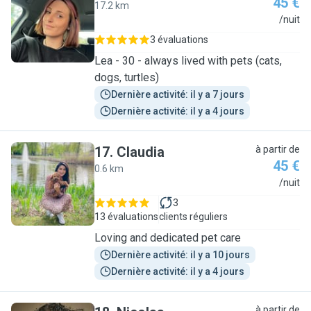
45 €
17.2 km
L
/nuit
3 évaluations
Lea - 30 - always lived with pets (cats,
dogs, turtles)
Dernière activité: il y a 7 jours
Dernière activité: il y a 4 jours
17
.
Claudia
à partir de
45 €
0.6 km
C
/nuit
3
13 évaluations
clients réguliers
Loving and dedicated pet care
Dernière activité: il y a 10 jours
Dernière activité: il y a 4 jours
à partir de