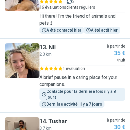
3
16 évaluations
clients réguliers
Hi there! I’m the friend of animals and
pets :)
A été contacté hier
A été actif hier
13
.
Nil
à partir de
35 €
2.3 km
N
/nuit
1 évaluation
A brief pause in a caring place for your
companions.
Contacté pour la dernière fois il y a 8 
jours
Dernière activité: il y a 7 jours
14
.
Tushar
à partir de
30 €
3.7 km