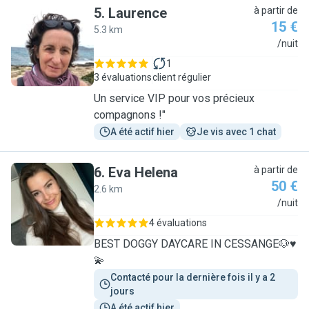
5
.
Laurence
à partir de
15 €
5.3 km
L
/nuit
1
3 évaluations
client régulier
Un service VIP pour vos précieux
compagnons !"
A été actif hier
Je vis avec 1 chat
6
.
Eva Helena
à partir de
50 €
2.6 km
E
/nuit
4 évaluations
BEST DOGGY DAYCARE IN CESSANGE🐶♥️
💫
Contacté pour la dernière fois il y a 2 
jours
A été actif hier