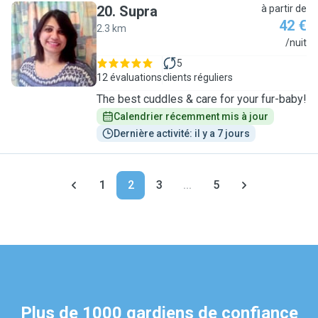
20
.
Supra
à partir de
42 €
2.3 km
S
/nuit
5
12 évaluations
clients réguliers
The best cuddles & care for your fur-baby!
Calendrier récemment mis à jour
Dernière activité: il y a 7 jours
1
2
3
...
5
Plus de 1000 gardiens de confiance