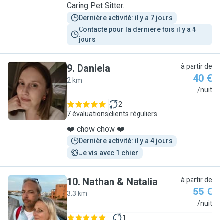
Caring Pet Sitter.
Dernière activité: il y a 7 jours
Contacté pour la dernière fois il y a 4 
jours
9
.
Daniela
à partir de
40 €
2 km
D
/nuit
2
7 évaluations
clients réguliers
❤️ chow chow ❤️
Dernière activité: il y a 4 jours
Je vis avec 1 chien
10
.
Nathan & Natalia
à partir de
55 €
3.3 km
N
/nuit
1