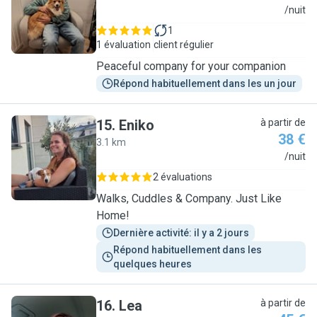
T
/nuit
1
1 évaluation
client régulier
Peaceful company for your companion
Répond habituellement dans les un jour
15
.
Eniko
à partir de
38 €
3.1 km
E
/nuit
2 évaluations
Walks, Cuddles & Company. Just Like
Home!
Dernière activité: il y a 2 jours
Répond habituellement dans les 
quelques heures
16
.
Lea
à partir de