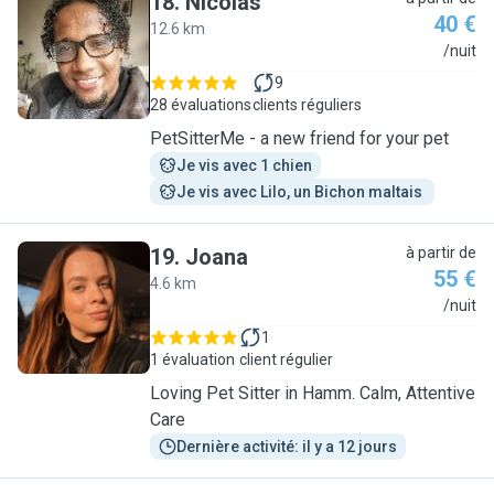
18
.
Nicolas
40 €
12.6 km
N
/nuit
9
28 évaluations
clients réguliers
PetSitterMe - a new friend for your pet
Je vis avec 1 chien
Je vis avec Lilo, un Bichon maltais 
19
.
Joana
à partir de
55 €
4.6 km
J
/nuit
1
1 évaluation
client régulier
Loving Pet Sitter in Hamm. Calm, Attentive
Care
Dernière activité: il y a 12 jours