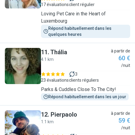
17 évaluations
client régulier
Loving Pet Care in the Heart of
Luxembourg
Répond habituellement dans les 
quelques heures
11
.
Thália
à partir de
60 €
4.1 km
T
/nuit
3
23 évaluations
clients réguliers
Parks & Cuddles Close To The City!
Répond habituellement dans les un jour
12
.
Pierpaolo
à partir de
59 €
1.1 km
P
/nuit