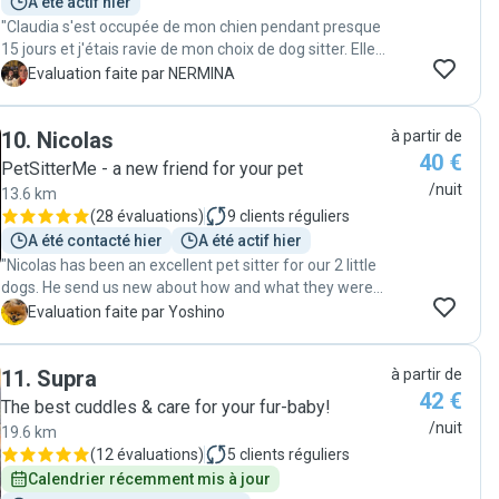
A été actif hier
"Claudia s'est occupée de mon chien pendant presque
15 jours et j'étais ravie de mon choix de dog sitter. Elle
m'envoyée tous les jours des photos et vidéo ce qui m'a
N
Evaluation faite par NERMINA
rassurée pendant mon absence. Elle est attentionnée
,affectueuse ,professionnelle et elle aime les animaux.
10
.
Nicolas
à partir de
Je recommande vivement Claudia à tout le monde qui
40 €
cherche un dog sitter fiable .Claudia,merci d'avoir pris si
PetSitterMe - a new friend for your pet
bien soin de mon petit Jack !"
/nuit
13.6 km
(
28 évaluations
)
9
clients réguliers
A été contacté hier
A été actif hier
"Nicolas has been an excellent pet sitter for our 2 little
dogs. He send us new about how and what they were
doing multiple times per day, with very beautiful
Y
Evaluation faite par Yoshino
pictures and videos. He was also very reactive in the
communication! Our dogs seemed to have loved their
11
.
Supra
à partir de
week with Nicolas! Thank you very much!"
42 €
The best cuddles & care for your fur-baby!
/nuit
19.6 km
(
12 évaluations
)
5
clients réguliers
Calendrier récemment mis à jour