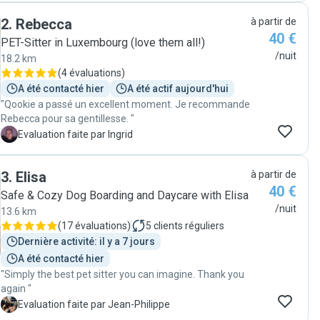
throughout the weekend with plenty of photos, videos
2
.
Rebecca
à partir de
and messages, which gave us complete peace of mind.
40 €
Our dog had an amazing time, enjoying lots of
PET-Sitter in Luxembourg (love them all!)
activities, playtime, and affection. It was clear that he
/nuit
18.2 km
was treated like part of the family. And their dog is the
(
4 évaluations
)
friendliest, most playful companion any dog could ask
A été contacté hier
A été actif aujourd'hui
for! We highly recommend them to anyone looking for
"Qookie a passé un excellent moment. Je recommande
trustworthy, loving, and responsible pet sitters. We
Rebecca pour sa gentillesse. "
would happily leave our dog with them again!"
I
Evaluation faite par Ingrid
3
.
Elisa
à partir de
40 €
Safe & Cozy Dog Boarding and Daycare with Elisa
/nuit
13.6 km
(
17 évaluations
)
5
clients réguliers
Dernière activité: il y a 7 jours
A été contacté hier
"Simply the best pet sitter you can imagine. Thank you
again "
J
Evaluation faite par Jean-Philippe