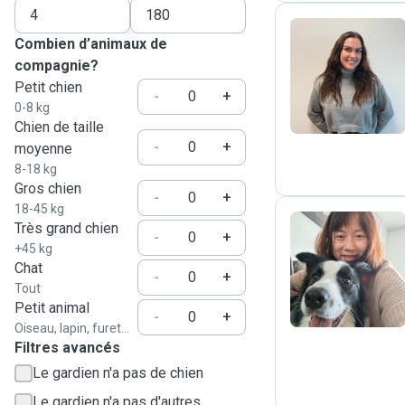
Combien d’animaux de
compagnie?
R
Petit chien
-
+
0-8 kg
Chien de taille
-
+
moyenne
8-18 kg
Gros chien
-
+
18-45 kg
Très grand chien
-
+
+45 kg
E
Chat
-
+
Tout
Petit animal
-
+
Oiseau, lapin, furet...
Filtres avancés
Le gardien n'a pas de chien
Le gardien n'a pas d'autres