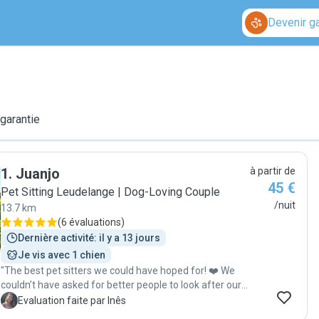
Devenir g
 garantie
1
.
Juanjo
à partir de
45 €
Pet Sitting Leudelange | Dog-Loving Couple
/nuit
13.7 km
(
6 évaluations
)
Dernière activité: il y a 13 jours
Je vis avec 1 chien
"The best pet sitters we could have hoped for! ❤️ We
couldn’t have asked for better people to look after our
dog. They were incredibly caring, empathetic, and
I
Evaluation faite par Inês
attentive from start to finish. They kept us updated