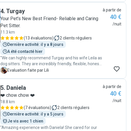
4
.
Turgay
à partir de
40 €
Your Pet's New Best Friend- Reliable and Caring
/nuit
Pet Sitter.
11.3 km
(
13 évaluations
)
2
clients réguliers
Dernière activité: il y a 8 jours
A été contacté hier
"We can highly recommend Turgay and his wife Leila as
dog sitters. They are incredibly friendly, flexible, honest,
and genuinely kind-hearted. Communication was
L
Evaluation faite par Lili
excellent throughout, and they kept us updated
regularly, giving us great insight into how our dog was
5
.
Daniela
à partir de
doing. They clearly have a good understanding of dogs
40 €
and their needs. Most importantly, our dog seemed
❤️ chow chow ❤️
happy, relaxed, and well cared for. We would gladly
/nuit
18.8 km
leave him with them again! 🐾 Thank you 😁☀️ "
(
7 évaluations
)
2
clients réguliers
Dernière activité: il y a 5 jours
Je vis avec 1 chien
"Amazing experience with Daniela! She cared for our