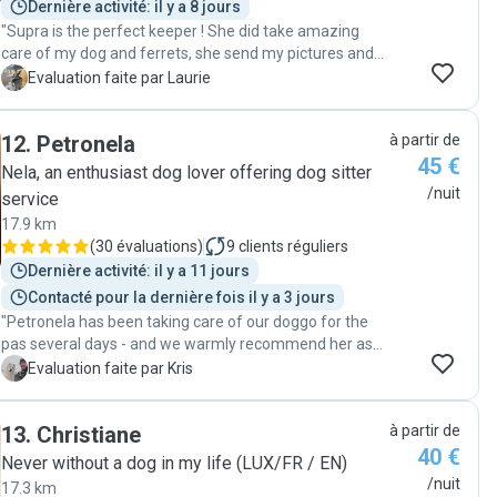
Dernière activité: il y a 8 jours
"Supra is the perfect keeper ! She did take amazing
care of my dog and ferrets, she send my pictures and
movies during the time she took care of them ☺️ I highly
L
Evaluation faite par Laurie
recommend her, she is very nice and professional 🫶"
12
.
Petronela
à partir de
45 €
Nela, an enthusiast dog lover offering dog sitter
/nuit
service
17.9 km
(
30 évaluations
)
9
clients réguliers
Dernière activité: il y a 11 jours
Contacté pour la dernière fois il y a 3 jours
"Petronela has been taking care of our doggo for the
pas several days - and we warmly recommend her as
sitter for your pet! She is easy to communicate with,
K
Evaluation faite par Kris
flexible with time/schedule, adjustments related to the
pet, as well as to any further requests. It has been an
13
.
Christiane
à partir de
amazing experience for us to entrust Petronela with
40 €
our pet, whom has been incredibly well taken care of
Never without a dog in my life (LUX/FR / EN)
and loved as much as you would expect. It was also
/nuit
17.3 km