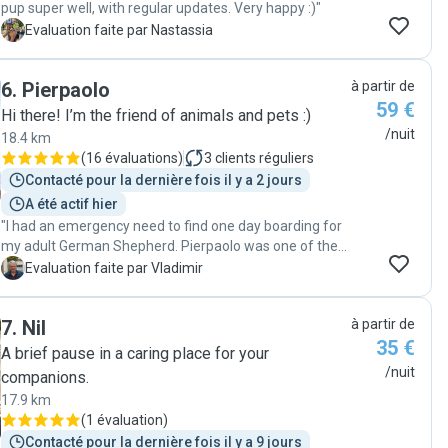
pup super well, with regular updates. Very happy :)"
N
Evaluation faite par Nastassia
6
.
Pierpaolo
à partir de
59 €
Hi there! I’m the friend of animals and pets :)
/nuit
18.4 km
(
16 évaluations
)
3
clients réguliers
Contacté pour la dernière fois il y a 2 jours
A été actif hier
"I had an emergency need to find one day boarding for
my adult German Shepherd. Pierpaolo was one of the
very few to accept large dogs and he was brilliant in
V
Evaluation faite par Vladimir
everything that involved in this boarding.
Communication was instant and sharp accurate. He
7
.
Nil
à partir de
was brilliant in handling my emotional pet. They
35 €
seemed to become friends! I unreservedly recommend
A brief pause in a caring place for your
Pierpaolo and will be first to come back should I need
/nuit
companions.
another boarding."
17.9 km
(
1 évaluation
)
Contacté pour la dernière fois il y a 9 jours