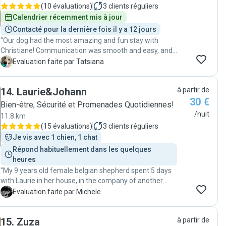
reassuring to receive regular updates from Petronela
(
10 évaluations
)
3
clients réguliers
throughout these days and to see that our pet has been
Calendrier récemment mis à jour
happier than ever. Thank you, Petronela, we'll be glad to
Contacté pour la dernière fois il y a 12 jours
return!"
"Our dog had the most amazing and fun stay with
Christiane! Communication was smooth and easy, and
we received daily updates with pictures and videos,
T
Evaluation faite par Tatsiana
which made us feel so much more connected/good.
Our dog had a fantastic time exploring parks and
14
.
Laurie&Johann
à partir de
forests, clearly enjoying every moment. Christiane is
30 €
incredibly kind, caring, and truly loves dogs. We're so
Bien-être, Sécurité et Promenades Quotidiennes!
happy to have met her and her lovely dog, Meyla, who
/nuit
11.8 km
became a great friend to ours. We couldn’t have asked
(
15 évaluations
)
3
clients réguliers
for a better experience! "
Je vis avec 1 chien, 1 chat
Répond habituellement dans les quelques 
heures
"My 9 years old female belgian shepherd spent 5 days
with Laurie in her house, in the company of another
dog. She sent me every day pictures of the dog walking
M
Evaluation faite par Michele
in the forest and playing at home. The times for
meeting where very flexible and convenient for me.
15
.
Zuza
à partir de
Overall my dog looked very happy after the period, so I