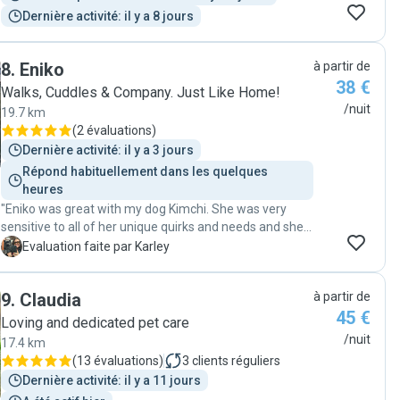
Dernière activité: il y a 8 jours
8
.
Eniko
à partir de
38 €
Walks, Cuddles & Company. Just Like Home!
/nuit
19.7 km
(
2 évaluations
)
Dernière activité: il y a 3 jours
Répond habituellement dans les quelques 
heures
"Eniko was great with my dog Kimchi. She was very
sensitive to all of her unique quirks and needs and she
was very communicative. Having the option for pickup
K
Evaluation faite par Karley
instead of drop off for dog sitting was a massive help in
making my travels smoother. Eniko has my full trust
9
.
Claudia
à partir de
and I would recommend her :)"
45 €
Loving and dedicated pet care
/nuit
17.4 km
(
13 évaluations
)
3
clients réguliers
Dernière activité: il y a 11 jours