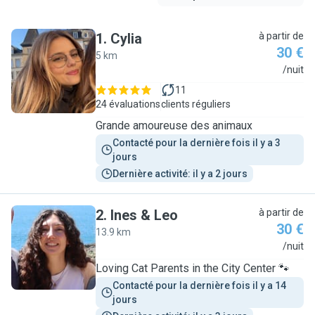
1
.
Cylia
à partir de
30 €
5 km
C
/nuit
11
24 évaluations
clients réguliers
Grande amoureuse des animaux
Contacté pour la dernière fois il y a 3 
jours
Dernière activité: il y a 2 jours
2
.
Ines & Leo
à partir de
30 €
13.9 km
I
/nuit
Loving Cat Parents in the City Center 🐾
Contacté pour la dernière fois il y a 14 
jours