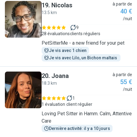
19
.
Nicolas
à partir de
40 €
13.5 km
N
/nuit
9
28 évaluations
clients réguliers
PetSitterMe - a new friend for your pet
Je vis avec 1 chien
Je vis avec Lilo, un Bichon maltais 
20
.
Joana
à partir de
55 €
18.3 km
J
/nuit
1
1 évaluation
client régulier
Loving Pet Sitter in Hamm. Calm, Attentive
Care
Dernière activité: il y a 10 jours