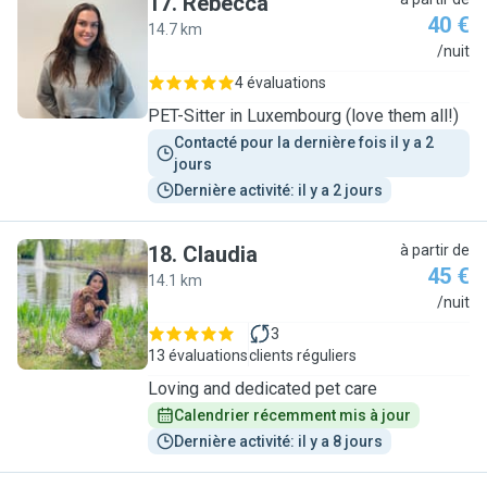
17
.
Rebecca
40 €
14.7 km
R
/nuit
4 évaluations
PET-Sitter in Luxembourg (love them all!)
Contacté pour la dernière fois il y a 2 
jours
Dernière activité: il y a 2 jours
18
.
Claudia
à partir de
45 €
14.1 km
C
/nuit
3
13 évaluations
clients réguliers
Loving and dedicated pet care
Calendrier récemment mis à jour
Dernière activité: il y a 8 jours