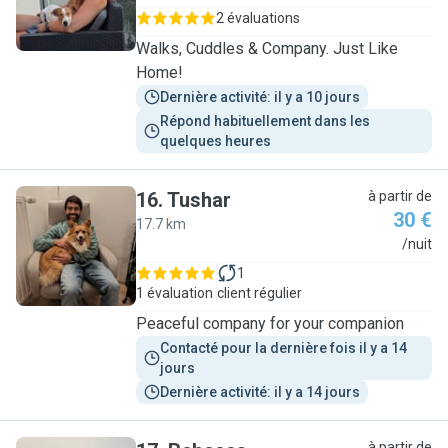
2 évaluations
Walks, Cuddles & Company. Just Like
Home!
Dernière activité: il y a 10 jours
Répond habituellement dans les 
quelques heures
16
.
Tushar
à partir de
30 €
17.7 km
T
/nuit
1
1 évaluation
client régulier
Peaceful company for your companion
Contacté pour la dernière fois il y a 14 
jours
Dernière activité: il y a 14 jours
à partir de