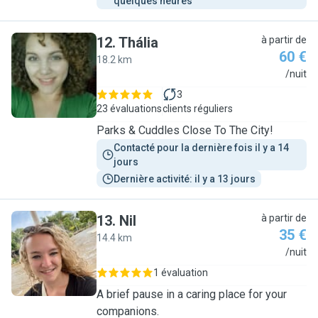
quelques heures
12
.
Thália
à partir de
60 €
18.2 km
T
/nuit
3
23 évaluations
clients réguliers
Parks & Cuddles Close To The City!
Contacté pour la dernière fois il y a 14 
jours
Dernière activité: il y a 13 jours
13
.
Nil
à partir de
35 €
14.4 km
N
/nuit
1 évaluation
A brief pause in a caring place for your
companions.