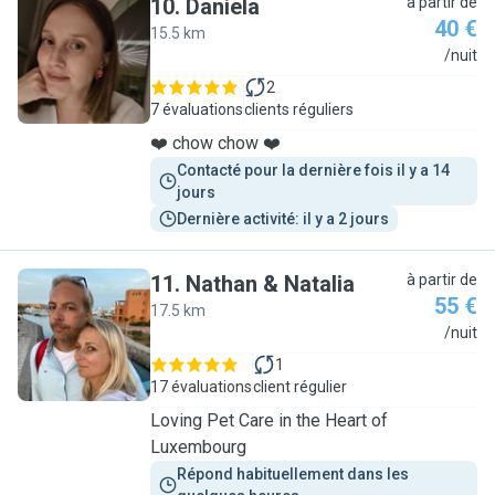
10
.
Daniela
à partir de
40 €
15.5 km
D
/nuit
2
7 évaluations
clients réguliers
❤️ chow chow ❤️
Contacté pour la dernière fois il y a 14 
jours
Dernière activité: il y a 2 jours
11
.
Nathan & Natalia
à partir de
55 €
17.5 km
N
/nuit
1
17 évaluations
client régulier
Loving Pet Care in the Heart of
Luxembourg
Répond habituellement dans les 