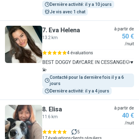
Dernière activité: il y a 10 jours
Je vis avec 1 chat
7
.
Eva Helena
à partir de
50 €
13.2 km
E
/nuit
4 évaluations
BEST DOGGY DAYCARE IN CESSANGE🐶♥️
💫
Contacté pour la dernière fois il y a 6 
jours
Dernière activité: il y a 4 jours
8
.
Elisa
à partir de
40 €
11.6 km
E
/nuit
5
17 évaluations
clients réguliers