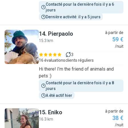
Contacté pour la dernière fois il y a 6 
jours
Dernière activité: il y a 5 jours
14
.
Pierpaolo
à partir de
59 €
15.3 km
P
/nuit
3
16 évaluations
clients réguliers
Hi there! I’m the friend of animals and
pets :)
Contacté pour la dernière fois il y a 8 
jours
A été actif hier
15
.
Eniko
à partir de
38 €
16.3 km
E
/nuit