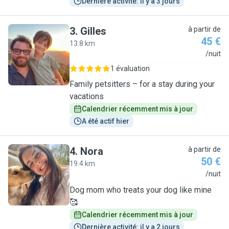
Dernière activité: il y a 3 jours
3
.
Gilles
à partir de
45 €
13.8 km
G
/nuit
1 évaluation
Family petsitters – for a stay during your
vacations
Calendrier récemment mis à jour
A été actif hier
4
.
Nora
à partir de
50 €
19.4 km
N
/nuit
Dog mom who treats your dog like mine
🥰
Calendrier récemment mis à jour
Dernière activité: il y a 2 jours