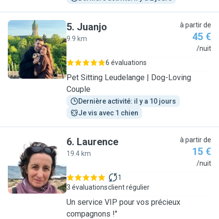
5
.
Juanjo
à partir de
45 €
9.9 km
J
/nuit
6 évaluations
Pet Sitting Leudelange | Dog-Loving
Couple
Dernière activité: il y a 10 jours
Je vis avec 1 chien
6
.
Laurence
à partir de
15 €
19.4 km
L
/nuit
1
3 évaluations
client régulier
Un service VIP pour vos précieux
compagnons !"