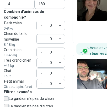
C
Combien d’animaux de
compagnie?
Petit chien
-
+
0-8 kg
Chien de taille
-
+
moyenne
8-18 kg
Vous et v
Gros chien
-
+
réservez
18-45 kg
Très grand chien
-
+
+45 kg
Chat
Y
-
+
Tout
Petit animal
-
+
Oiseau, lapin, furet...
Filtres avancés
Le gardien n'a pas de chien
Le gardien n'a pas d'autres