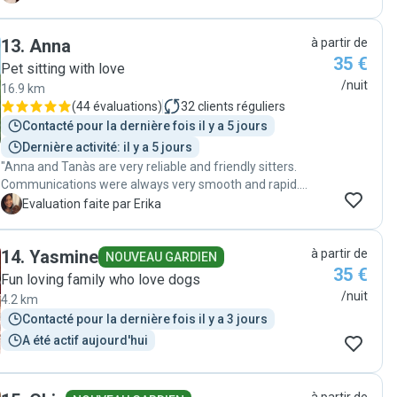
your pet is well taken care for. "
13
.
Anna
à partir de
35 €
Pet sitting with love
/nuit
16.9 km
(
44 évaluations
)
32
clients réguliers
Contacté pour la dernière fois il y a 5 jours
Dernière activité: il y a 5 jours
"Anna and Tanàs are very reliable and friendly sitters.
Communications were always very smooth and rapid.
We received pictures of our dog every day. Our dog
E
Evaluation faite par Erika
seems to be very happy and we do not doubt that he
had a great time with Anna, Tàmas and Casper. Thank
14
.
Yasmine
à partir de
you Anna and Tàmas for taking a good care of our
NOUVEAU GARDIEN
35 €
dog!!! We would like to contact you again in the future if
Fun loving family who love dogs
we need to someone taking care of Bobby."
/nuit
4.2 km
Contacté pour la dernière fois il y a 3 jours
A été actif aujourd'hui