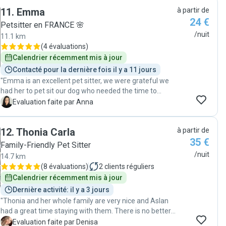
11
.
Emma
à partir de
24 €
Petsitter en FRANCE 🌸
/nuit
11.1 km
(
4 évaluations
)
Calendrier récemment mis à jour
Contacté pour la dernière fois il y a 11 jours
"Emma is an excellent pet sitter, we were grateful we
had her to pet sit our dog who needed the time to
adjust with other dogs. We had everyday
A
Evaluation faite par Anna
communication and receiving pictures of our dog
enjoying her days with Emma was the biggest relief. For
12
.
Thonia Carla
à partir de
sure we will beg her to accept again pet sitting for us!
35 €
Highly recommended if you want a sitter that enjoys
Family-Friendly Pet Sitter
what she is doing and making your pet feeling like
/nuit
14.7 km
home. Thank you Emma! "
(
8 évaluations
)
2
clients réguliers
Calendrier récemment mis à jour
Dernière activité: il y a 3 jours
"Thonia and her whole family are very nice and Aslan
had a great time staying with them. There is no better
feeling that being in peace on your holidays knowing
D
Evaluation faite par Denisa