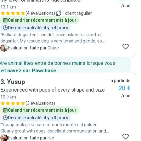
/nuit
13.1 km
(
4 évaluations
)
1
client régulier
Calendrier récemment mis à jour
Dernière activité: il y a 4 jours
"Brilliant dogsitter! I couldn't have asked for a better
dogsitter. My rescue dog is very timid and gentle, so
leaving her for more than two weeks was something I
C
Evaluation faite par Claire
was anxious about. From the first meeting, it was clear
to me that she would be in caring, patient and
otre animal êtes entre de bonnes mains lorsque vous
experienced hands. It's obvious that she genuinely
 et payez sur Pawshake
.
cares about the animals in her care and understands
that every dog has a different personality and needs. I
3
.
Yusup
à partir de
would wholeheartedly recommend her again. Thank
20 €
Experienced with pups of every shape and size
you again for taking such wonderful care of Mila!"
/nuit
10.9 km
(
3 évaluations
)
Calendrier récemment mis à jour
Dernière activité: il y a 3 jours
"Yusup took great care of our 6 month old golden.
Clearly great with dogs, excellent communication and
keeping us updated throughout. Would highly
I
Evaluation faite par Ilse