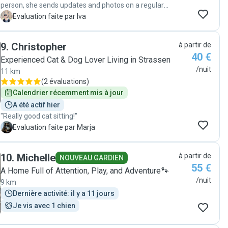
person, she sends updates and photos on a regular
basis. The area is set up perfectly for pets so I think our
I
Evaluation faite par Iva
cat would like to stay there anytime. I highly
recommend Chantal and will go back to her when we
9
.
Christopher
à partir de
are on holiday :)"
40 €
Experienced Cat & Dog Lover Living in Strassen
/nuit
11 km
(
2 évaluations
)
Calendrier récemment mis à jour
A été actif hier
"Really good cat sitting!"
M
Evaluation faite par Marja
10
.
Michelle
à partir de
NOUVEAU GARDIEN
55 €
A Home Full of Attention, Play, and Adventure🐾
/nuit
9 km
Dernière activité: il y a 11 jours
Je vis avec 1 chien