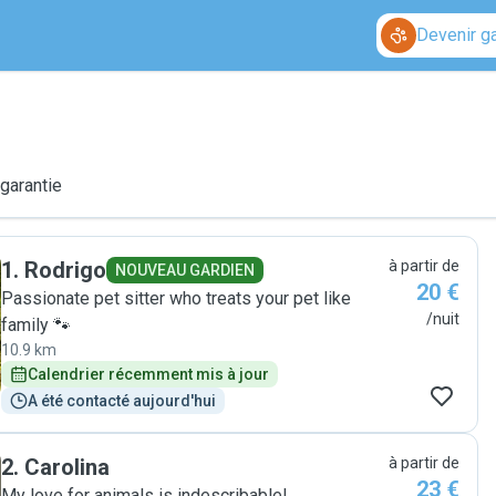
Devenir g
 garantie
1
.
Rodrigo
à partir de
NOUVEAU GARDIEN
20 €
Passionate pet sitter who treats your pet like
/nuit
family 🐾
10.9 km
Calendrier récemment mis à jour
A été contacté aujourd'hui
2
.
Carolina
à partir de
23 €
My love for animals is indescribable!