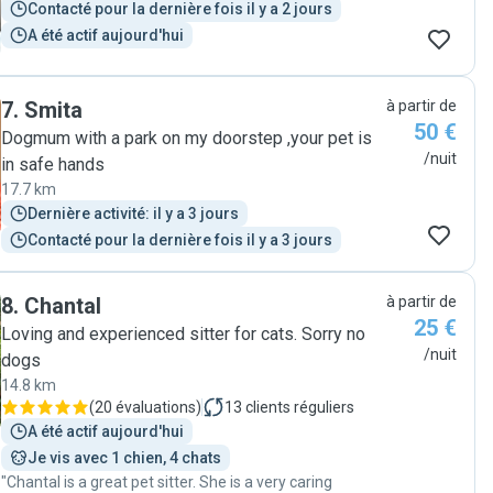
Contacté pour la dernière fois il y a 2 jours
A été actif aujourd'hui
7
.
Smita
à partir de
50 €
Dogmum with a park on my doorstep ,your pet is
/nuit
in safe hands
17.7 km
Dernière activité: il y a 3 jours
Contacté pour la dernière fois il y a 3 jours
8
.
Chantal
à partir de
25 €
Loving and experienced sitter for cats. Sorry no
/nuit
dogs
14.8 km
(
20 évaluations
)
13
clients réguliers
A été actif aujourd'hui
Je vis avec 1 chien, 4 chats
"Chantal is a great pet sitter. She is a very caring