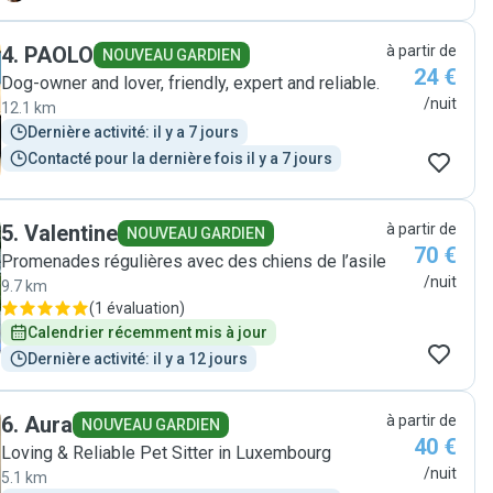
recommend!"
4
.
PAOLO
à partir de
NOUVEAU GARDIEN
24 €
Dog-owner and lover, friendly, expert and reliable.
/nuit
12.1 km
Dernière activité: il y a 7 jours
Contacté pour la dernière fois il y a 7 jours
5
.
Valentine
à partir de
NOUVEAU GARDIEN
70 €
Promenades régulières avec des chiens de l’asile
/nuit
9.7 km
(
1 évaluation
)
Calendrier récemment mis à jour
Dernière activité: il y a 12 jours
6
.
Aura
à partir de
NOUVEAU GARDIEN
40 €
Loving & Reliable Pet Sitter in Luxembourg
/nuit
5.1 km