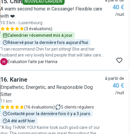
15
.
Chin
à partir de
NOUVEAU GARDIEN
40 €
A warm second home in Cessange! Flexible care
/nuit
with ❤️.
10.3 km - Luxembourg
(
3 évaluations
)
Calendrier récemment mis à jour
Réservé pour la dernière fois aujourd'hui
"I can recommend Chin for pet sitting! She and her
husband are very lovely kind people that will take care
of your pet with a lot of care and patience. I got pictures
H
Evaluation faite par Hanna
during the stay and was not worried about my dog with
separation anxiety even to leave him over night already
16
.
Karine
à partir de
first time meeting them."
40 €
Empathetic, Energetic, and Responsible Dog
/nuit
Sitter
11 km
(
16 évaluations
)
5
clients réguliers
Contacté pour la dernière fois il y a 3 jours
A été actif hier
"A Big THANK YOU! Karine took such good care of our
dog. The communication was great throughout the