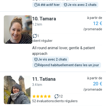
A été actif hier
Je vis avec 2 chats
10
.
Tamara
à partir de
12 €
1.2 km
T
/promenade
1
client régulier
All round animal lover, gentle & patient
approach
Je vis avec 2 chats
Répond habituellement dans les un jour
11
.
Tatiana
à partir de
20 €
3.4 km
T
/promenade
12
52 évaluations
clients réguliers