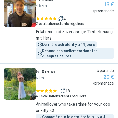
13 €
4.6 km
L
/promenade
2
2 évaluations
clients réguliers
Erfahrene und zuverlässige Tierbetreuung
mit Herz
Dernière activité: il y a 14 jours
Répond habituellement dans les 
quelques heures
5
.
Xénia
à partir de
20 €
6 km
X
/promenade
18
41 évaluations
clients réguliers
Animallover who takes time for your dog
or kitty <3
Contacté pour la dernière fois il y a 4 