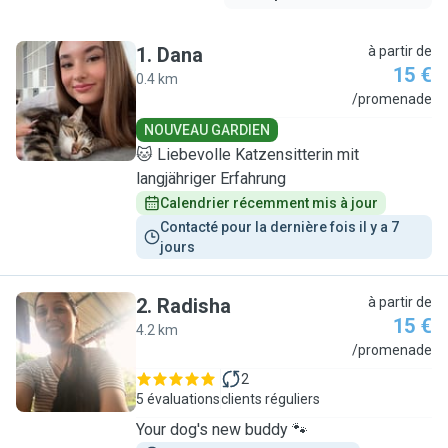
1
.
Dana
à partir de
15 €
0.4 km
D
/promenade
NOUVEAU GARDIEN
🐱 Liebevolle Katzensitterin mit
langjähriger Erfahrung
Calendrier récemment mis à jour
Contacté pour la dernière fois il y a 7 
jours
2
.
Radisha
à partir de
15 €
4.2 km
R
/promenade
2
5 évaluations
clients réguliers
Your dog's new buddy 🐾