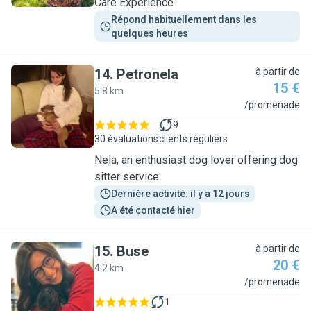
Care Experience
Répond habituellement dans les 
quelques heures
14
.
Petronela
à partir de
15 €
5.8 km
P
/promenade
9
30 évaluations
clients réguliers
Nela, an enthusiast dog lover offering dog
sitter service
Dernière activité: il y a 12 jours
A été contacté hier
15
.
Buse
à partir de
20 €
4.2 km
B
/promenade
1