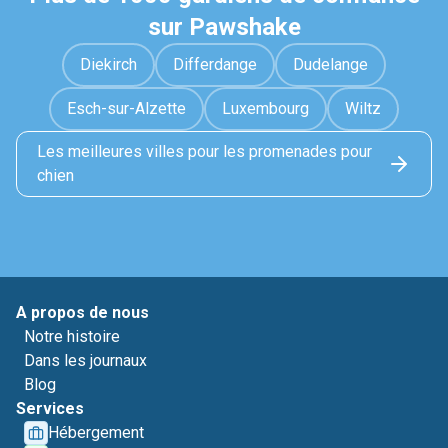
sur Pawshake
Diekirch
Differdange
Dudelange
Esch-sur-Alzette
Luxembourg
Wiltz
Les meilleures villes pour les promenades pour
chien
A propos de nous
Notre histoire
Dans les journaux
Blog
Services
Hébergement