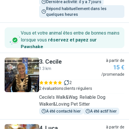
Dernière activité: il y a 7 jours
Répond habituellement dans les 
quelques heures
Vous et votre animal êtes entre de bonnes mains
lorsque vous
réservez et payez sur
Pawshake
.
3
.
Cecile
à partir de
15 €
1.3 km
C
/promenade
2
2 évaluations
clients réguliers
Cecile’s Walk&Wag. Reliable Dog
Walker&Loving Pet Sitter
A été contacté hier
A été actif hier
4
.
Luca
à partir de