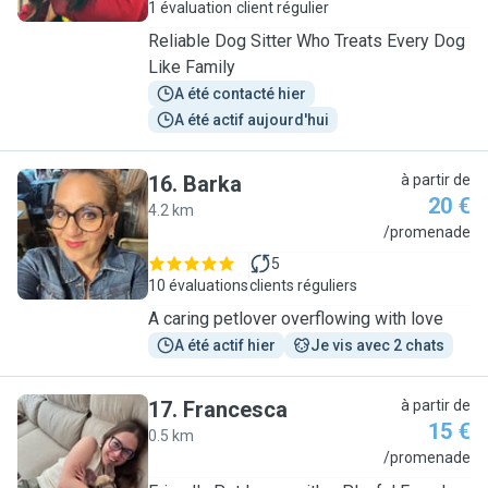
1 évaluation
client régulier
Reliable Dog Sitter Who Treats Every Dog
Like Family
A été contacté hier
A été actif aujourd'hui
16
.
Barka
à partir de
20 €
4.2 km
B
/promenade
5
10 évaluations
clients réguliers
A caring petlover overflowing with love
A été actif hier
Je vis avec 2 chats
17
.
Francesca
à partir de
15 €
0.5 km
F
/promenade