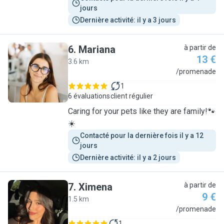
jours
Dernière activité: il y a 3 jours
6
.
Mariana
à partir de
13 €
3.6 km
M
/promenade
1
6 évaluations
client régulier
Caring for your pets like they are family!🐾
☀️
Contacté pour la dernière fois il y a 12 
jours
Dernière activité: il y a 2 jours
7
.
Ximena
à partir de
9 €
1.5 km
X
/promenade
1