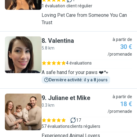
1 évaluation
client régulier
Loving Pet Care from Someone You Can
Trust
8
.
Valentina
à partir de
30 €
5.8 km
V
/promenade
4 évaluations
A safe hand for your paws ❤️🐾
Dernière activité: il y a 8 jours
9
.
Juliane et Mike
à partir de
18 €
0.3 km
J
/promenade
17
57 évaluations
clients réguliers
Experienced Animal Lovers