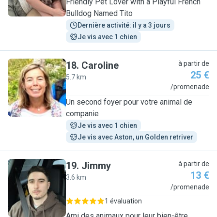
Friendly Pet Lover with a Playful French
Bulldog Named Tito
Dernière activité: il y a 3 jours
Je vis avec 1 chien
18
.
Caroline
à partir de
25 €
5.7 km
C
/promenade
Un second foyer pour votre animal de
companie
Je vis avec 1 chien
Je vis avec Aston, un Golden retriver
19
.
Jimmy
à partir de
13 €
3.6 km
J
/promenade
1 évaluation
Ami des animaux pour leur bien-être