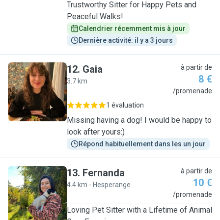
Trustworthy Sitter for Happy Pets and
Peaceful Walks!
Calendrier récemment mis à jour
Dernière activité: il y a 3 jours
12
.
Gaia
à partir de
8 €
3.7 km
G
/promenade
1 évaluation
Missing having a dog! I would be happy to
look after yours:)
Répond habituellement dans les un jour
13
.
Fernanda
à partir de
10 €
4.4 km - Hesperange
F
/promenade
Loving Pet Sitter with a Lifetime of Animal