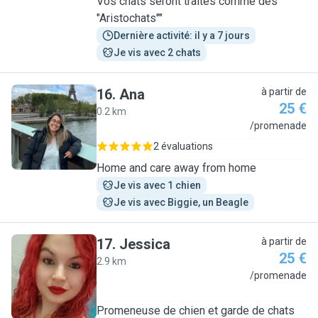
Vos chats seront traités comme des
"Aristochats""
Dernière activité: il y a 7 jours
Je vis avec 2 chats
16
.
Ana
à partir de
25 €
0.2 km
A
/promenade
2 évaluations
Home and care away from home
Je vis avec 1 chien
Je vis avec Biggie, un Beagle
17
.
Jessica
à partir de
25 €
2.9 km
J
/promenade
Promeneuse de chien et garde de chats