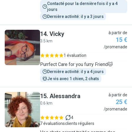
Contacté pour la dernière fois il y a 4 
jours
Dernière activité: il y a 3 jours
14
.
Vicky
à partir de
15 €
3.5 km
V
/promenade
1 évaluation
Purrfect Care for you furry Friend🐱
Dernière activité: il y a 4 jours
Je vis avec 1 chien, 2 chats
15
.
Alessandra
à partir de
25 €
0.6 km
A
/promenade
4
7 évaluations
clients réguliers