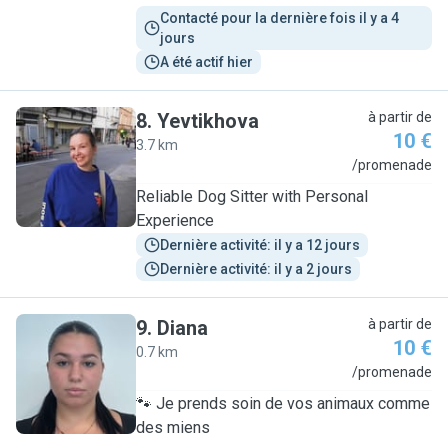
Contacté pour la dernière fois il y a 4 
jours
A été actif hier
8
.
Yevtikhova
à partir de
10 €
3.7 km
Y
/promenade
Reliable Dog Sitter with Personal
Experience
Dernière activité: il y a 12 jours
Dernière activité: il y a 2 jours
9
.
Diana
à partir de
10 €
0.7 km
D
/promenade
🐾 Je prends soin de vos animaux comme
des miens