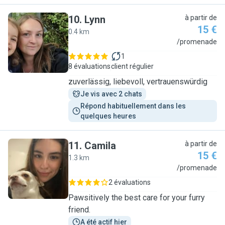
10
.
Lynn
à partir de
15 €
0.4 km
L
/promenade
1
8 évaluations
client régulier
zuverlässig, liebevoll, vertrauenswürdig
Je vis avec 2 chats
Répond habituellement dans les 
quelques heures
11
.
Camila
à partir de
15 €
1.3 km
C
/promenade
2 évaluations
Pawsitively the best care for your furry
friend.
A été actif hier