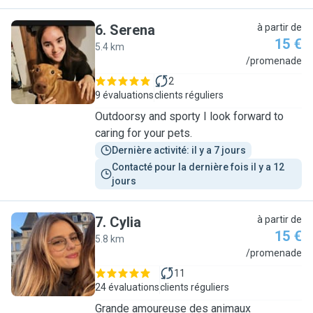
6
.
Serena
à partir de
15 €
5.4 km
S
/promenade
2
9 évaluations
clients réguliers
Outdoorsy and sporty I look forward to
caring for your pets.
Dernière activité: il y a 7 jours
Contacté pour la dernière fois il y a 12 
jours
7
.
Cylia
à partir de
15 €
5.8 km
C
/promenade
11
24 évaluations
clients réguliers
Grande amoureuse des animaux