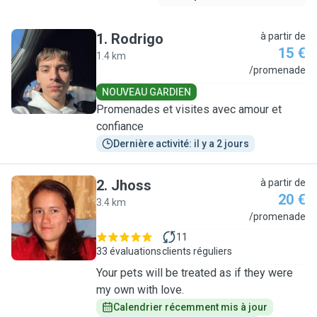
1
.
Rodrigo
à partir de
15 €
1.4 km
R
/promenade
NOUVEAU GARDIEN
Promenades et visites avec amour et
confiance
Dernière activité: il y a 2 jours
2
.
Jhoss
à partir de
20 €
3.4 km
J
/promenade
11
33 évaluations
clients réguliers
Your pets will be treated as if they were
my own with love.
Calendrier récemment mis à jour