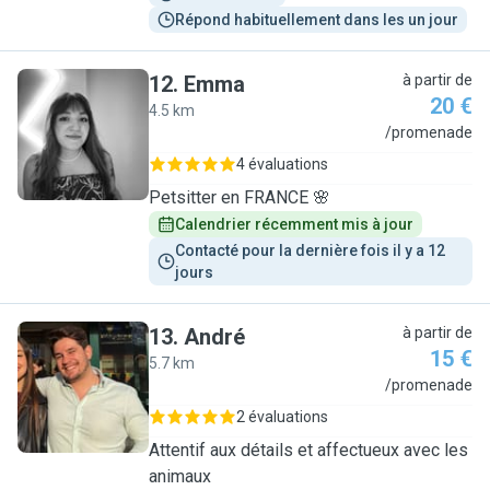
Répond habituellement dans les un jour
12
.
Emma
à partir de
20 €
4.5 km
E
/promenade
4 évaluations
Petsitter en FRANCE 🌸
Calendrier récemment mis à jour
Contacté pour la dernière fois il y a 12 
jours
13
.
André
à partir de
15 €
5.7 km
A
/promenade
2 évaluations
Attentif aux détails et affectueux avec les
animaux