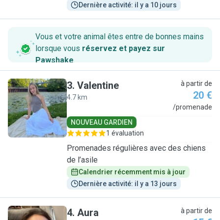
Dernière activité: il y a 10 jours
Vous et votre animal êtes entre de bonnes mains
lorsque vous
réservez et payez sur
Pawshake
.
3
.
Valentine
à partir de
20 €
4.7 km
V
/promenade
NOUVEAU GARDIEN
1 évaluation
Promenades régulières avec des chiens
de l’asile
Calendrier récemment mis à jour
Dernière activité: il y a 13 jours
4
.
Aura
à partir de