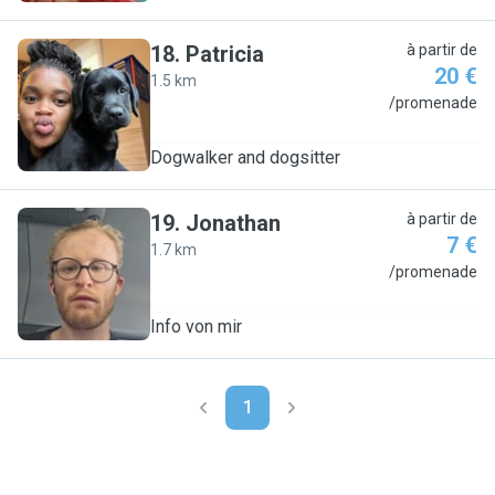
18
.
Patricia
à partir de
20 €
1.5 km
P
/promenade
Dogwalker and dogsitter
19
.
Jonathan
à partir de
7 €
1.7 km
J
/promenade
Info von mir
1