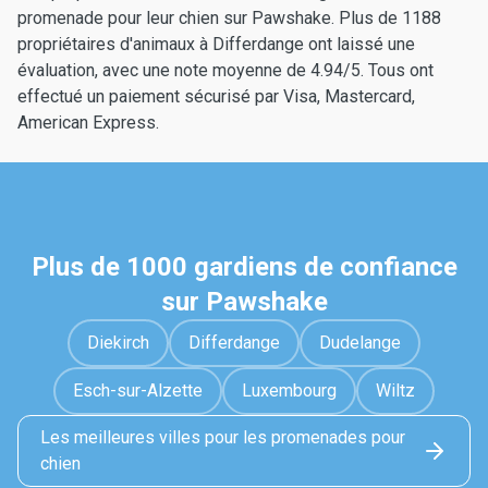
promenade pour leur chien sur Pawshake. Plus de 1188
propriétaires d'animaux à Differdange ont laissé une
évaluation, avec une note moyenne de 4.94/5. Tous ont
effectué un paiement sécurisé par Visa, Mastercard,
American Express.
Plus de 1000 gardiens de confiance
sur Pawshake
Diekirch
Differdange
Dudelange
Esch-sur-Alzette
Luxembourg
Wiltz
Les meilleures villes pour les promenades pour
chien