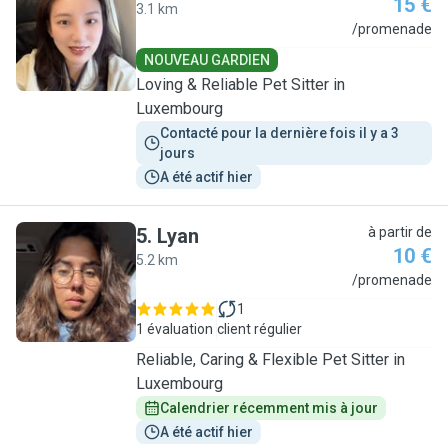
15 €
3.1 km
A
/promenade
NOUVEAU GARDIEN
Loving & Reliable Pet Sitter in
Luxembourg
Contacté pour la dernière fois il y a 3 
jours
A été actif hier
5
.
Lyan
à partir de
10 €
5.2 km
L
/promenade
1
1 évaluation
client régulier
Reliable, Caring & Flexible Pet Sitter in
Luxembourg
Calendrier récemment mis à jour
A été actif hier