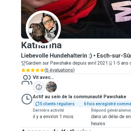
K
Katharina
Liebevolle Hundehalterin :)
Esch-sur-Sû
Gardien sur Pawshake depuis avril 2021
1-5 ans 
(
6 évaluations
)
Vit avec...
K
Actif au sein de la communauté Pawshake
5 clients réguliers
6 fois enregistré comme
Dernière activité
Répond généraleme
il y a environ 1 mois
dans un délai de en
heures