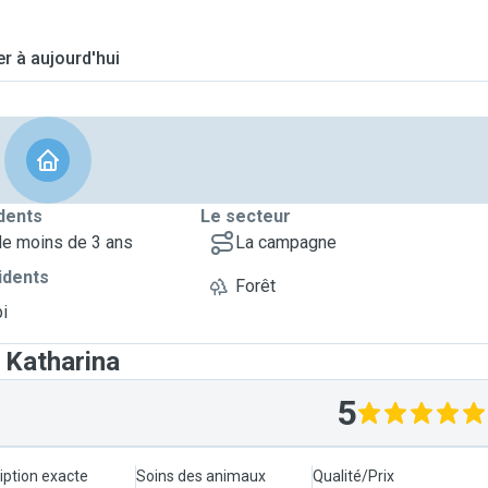
er à aujourd'hui
dents
Le secteur
de moins de 3 ans
La campagne
idents
Forêt
bi
 Katharina
5
iption exacte
Soins des animaux
Qualité/Prix