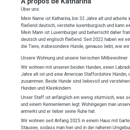
A propos de Katharina
Über uns:
Mein Name ist Katharina, bin 32 Jahre alt und arbeite 
fließend deutsch, verstehe luxemburgisch und kann ei
Mein Mann ist Luxemburger und beherrscht daher fran
deutsch und englisch fließend. Seit 2022 haben wir 
die Tiere, insbesondere Hunde, genauso liebt, wie wir.
Unsere Wohnung und unsere tierischen Mitbewohner:
Wir wohnen mit unseren beiden Hunden, einen Labrado
Jahre alt ist und eine American Staffordshire Hündin, di
zusammen. Beide Hunde sind liebevoll und verstehen 
Hunden und Kleinkindern.
Unser Staff ist anfänglich ein wenig stürmisch, was sich nach wenigen Minuten
und einem Kennenlernen legt. Wohingegen man unser
anmerkt und er lieber seine Ruhe hat.
Wir wohnen seit Anfang 2025 in einem Haus mit Garte
Stausee, sodass man hier und in der näheren Umgeb