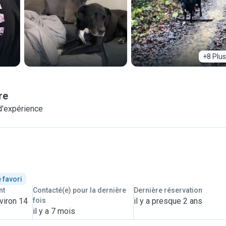
+8 Plus
re
d'expérience
 favori
nt
Contacté(e) pour la dernière
Dernière réservation
viron 14
fois
il y a presque 2 ans
il y a 7 mois