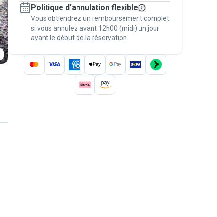
Politique d'annulation flexible
nos garanties
Vous obtiendrez un remboursement complet
Gardez tout sur Pawshake (du premier
message au paiement) pour bénéficier de la
si vous annulez avant 12h00 (midi) un jour
avant le début de la réservation.
Garantie Pawshake
.