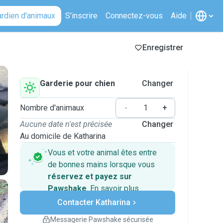
ardien d'animaux
S'inscrire
Connectez-vous
Aide
Enregistrer
Garderie pour chien
Changer
Nombre d'animaux
-
+
Aucune date n'est précisée
Changer
Au domicile de Katharina
Vous et votre animal êtes entre
de bonnes mains lorsque vous
réservez et payez sur
Pawshake
.
En savoir plus
Paiements sécurisés
Contacter Katharina
Assistance en cas de
changement de programme.
Messagerie Pawshake sécurisée
Réservations couvertes par