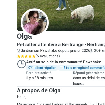
O
Olga
Pet sitter attentive à Bertrange
Bertran
Gardien sur Pawshake depuis janvier 2026
20+ an
(
5 évaluations
)
Actif au sein de la communauté Pawshake
1 client régulier
5 fois enregistré comme f
Dernière activité
Répond généraleme
il y a 38 minutes
dans un délai de en
heures
A propos de Olga
Hello,
My name is Olga and I adore all the animals. I will be 