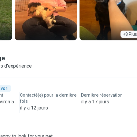
+8 Plus
ge
s d'expérience
avori
nt
Contacté(e) pour la dernière
Dernière réservation
viron 5
fois
il y a 17 jours
il y a 12 jours
happy to look for your pet