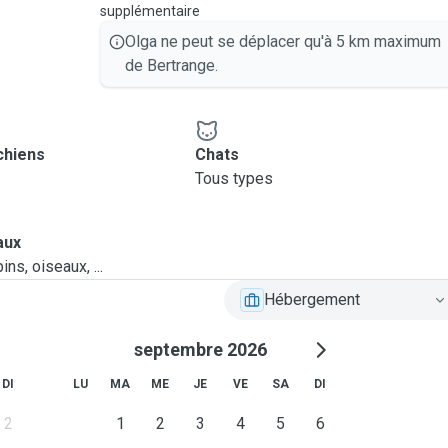
supplémentaire
Olga ne peut se déplacer qu'à 5 km maximum
de Bertrange.
chiens
Chats
Tous types
aux
ns, oiseaux, ...
Hébergement
septembre 2026
DI
LU
MA
ME
JE
VE
SA
DI
2
1
2
3
4
5
6