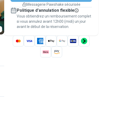
changement de programme.
Messagerie Pawshake sécurisée
Réservations couvertes par
Politique d'annulation flexible
nos garanties
Vous obtiendrez un remboursement complet
Gardez tout sur Pawshake (du premier
message au paiement) pour bénéficier de la
si vous annulez avant 12h00 (midi) un jour
avant le début de la réservation.
Garantie Pawshake
.