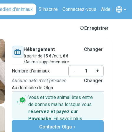
ardien d'animaux
S'inscrire
Connectez-vous
Aide
Enregistrer
Hébergement
Changer
à partir de
15 €
/nuit,
6 €
/Animal supplémentaire
Nombre d'animaux
-
+
Aucune date n'est précisée
Changer
Au domicile de Olga
Vous et votre animal êtes entre
de bonnes mains lorsque vous
réservez et payez sur
Pawshake
.
En savoir plus
Paiements sécurisés
Contacter Olga
Assistance en cas de