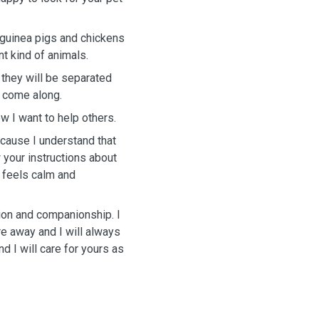
 guinea pigs and chickens
nt kind of animals.
, they will be separated
y come along.
w I want to help others.
ecause I understand that
 your instructions about
t feels calm and
tion and companionship. I
re away and I will always
 I will care for yours as