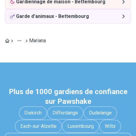
Gardiennage de maison
-
Bettembourg
Garde d'animaux
-
Bettembourg
Mariana
Plus de 1000 gardiens de confiance
sur Pawshake
Diekirch
Differdange
Dudelange
Esch-sur-Alzette
Luxembourg
Wiltz