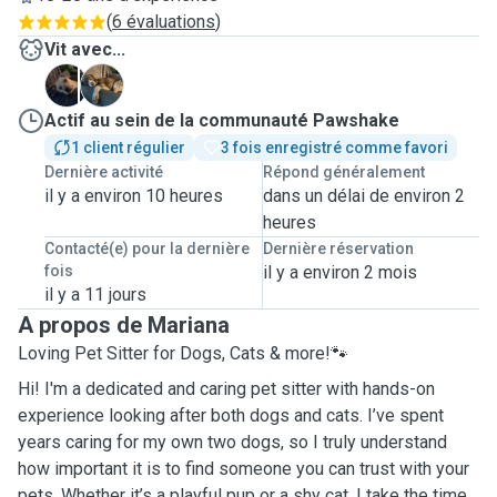
(
6 évaluations
)
Vit avec...
B
E
Actif au sein de la communauté Pawshake
1 client régulier
3 fois enregistré comme favori
Dernière activité
Répond généralement
il y a environ 10 heures
dans un délai de environ 2
heures
Contacté(e) pour la dernière
Dernière réservation
fois
il y a environ 2 mois
il y a 11 jours
A propos de Mariana
Loving Pet Sitter for Dogs, Cats & more!🐾
Hi! I'm a dedicated and caring pet sitter with hands-on
experience looking after both dogs and cats. I’ve spent
years caring for my own two dogs, so I truly understand
how important it is to find someone you can trust with your
pets. Whether it’s a playful pup or a shy cat, I take the time