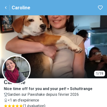
Caroline
C
1/19
Caroline
Nice time off for you and your pet!
Schuttrange
Gardien sur Pawshake depuis février 2026
<1 an d'expérience
(
1 évaluation
)