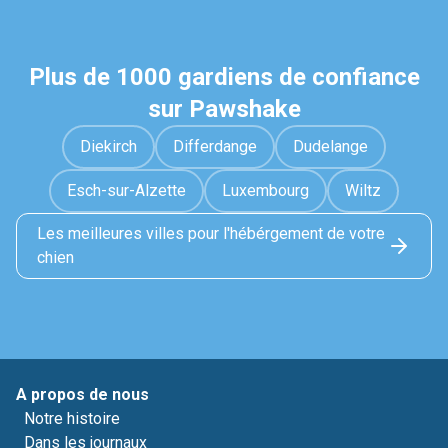
Plus de 1000 gardiens de confiance
sur Pawshake
Diekirch
Differdange
Dudelange
Esch-sur-Alzette
Luxembourg
Wiltz
Les meilleures villes pour l'hébérgement de votre
chien
A propos de nous
Notre histoire
Dans les journaux