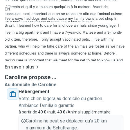
différents et qu'il y a toujours quelqu'un à la maison. Avant de
EN
s'occuper, c'est important que on se rencontre afin que l'animal puisse
I've always had dogs and cats cause my family owns a pet shop in
faire notre connaissance et aussi entre nos animaux.
Brazil. I learned how to care for and love animals since young age. I
live in a big apartment and I have a 7-year-old Maltese and a 3-month-
old kitten, therefore, I only accept vaccinated pets. I live with my
partner, who will help me take care of the animals we foster as we have
different schedules and there is always someone at home. Before
taking care is important that we meet for the pet to get to know us and
our pets.
En savoir plus
Caroline propose ...
Au domicile de Caroline
Hébergement
Votre chien logera au domicile du gardien.
Ambiance familiale garantie
à partir de
40 €
/nuit,
40 €
/Animal supplémentaire
Caroline ne peut se déplacer qu'à 20 km
maximum de Schuttrange.