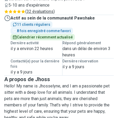
5-10 ans d'expérience
(
32 évaluations
)
Actif au sein de la communauté Pawshake
11 clients réguliers
8 fois enregistré comme favori
Calendrier récemment actualisé
Dernière activité
Répond généralement
il y a environ 22 heures
dans un délai de environ 3
heures
Contacté(e) pour la dernière
Dernière réservation
fois
il y a 9 jours
il y a 9 jours
A propos de Jhoss
Hello! My name is Jhosselyne, and I am a passionate pet
sitter with a deep love for all animals. I understand that
pets are more than just animals; they are cherished
members of your family. That's why I strive to provide the
highest level of care, ensuring that your pets are happy,
healthy, and safe while you're away.