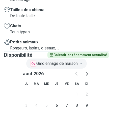
Tailles des chiens
De toute taille
Chats
Tous types
Petits animaux
Rongeurs, lapins, oiseaux, ...
Disponibilité
Calendrier récemment actualisé
Gardiennage de maison
août 2026
LU
MA
ME
JE
VE
SA
DI
1
2
3
4
5
6
7
8
9