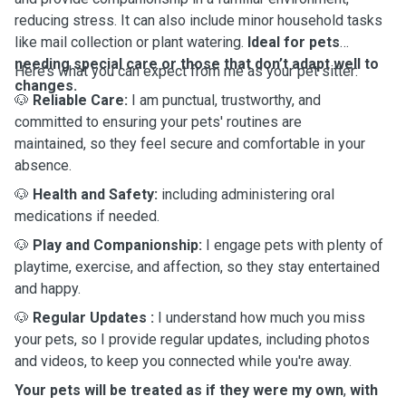
reducing stress. It can also include minor household tasks
like mail collection or plant watering.
Ideal for pets
needing special care or those that don’t adapt well to
Here’s what you can expect from me as your pet sitter:
changes.
🐶
Reliable Care:
I am punctual, trustworthy, and
committed to ensuring your pets' routines are
maintained, so they feel secure and comfortable in your
absence.
🐶
Health and Safety:
including administering oral
medications if needed.
🐶
Play and Companionship:
I engage pets with plenty of
playtime, exercise, and affection, so they stay entertained
and happy.
🐶
Regular Updates
:
I understand how much you miss
your pets, so I provide regular updates, including photos
and videos, to keep you connected while you're away.
Your pets will be treated as if they were my own
,
with