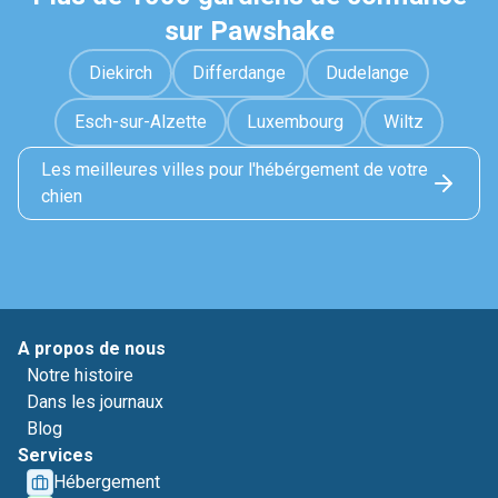
sur Pawshake
Diekirch
Differdange
Dudelange
Esch-sur-Alzette
Luxembourg
Wiltz
Les meilleures villes pour l'hébérgement de votre
chien
A propos de nous
Notre histoire
Dans les journaux
Blog
Services
Hébergement