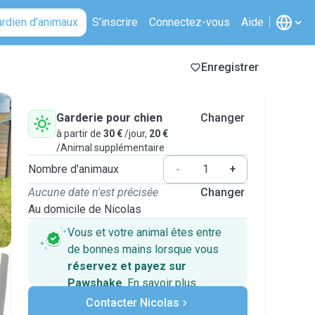
ardien d'animaux
S'inscrire
Connectez-vous
Aide
Enregistrer
Garderie pour chien
Changer
à partir de
30 €
/jour,
20 €
/Animal supplémentaire
Nombre d'animaux
-
+
Aucune date n'est précisée
Changer
Au domicile de Nicolas
Vous et votre animal êtes entre
de bonnes mains lorsque vous
réservez et payez sur
Pawshake
.
En savoir plus
Paiements sécurisés
Contacter Nicolas
Assistance en cas de