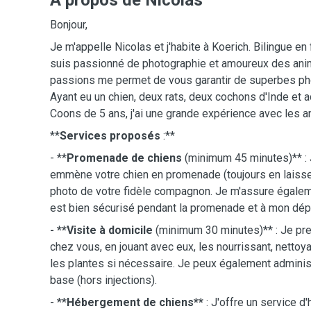
A propos de Nicolas
Bonjour,
Je m'appelle Nicolas et j'habite à Koerich. Bilingue en 
suis passionné de photographie et amoureux des anim
passions me permet de vous garantir de superbes p
Ayant eu un chien, deux rats, deux cochons d'Inde et
Coons de 5 ans, j'ai une grande expérience avec les a
**
Services proposés
:**
- **
Promenade de chiens
(minimum 45 minutes)** : 
emmène votre chien en promenade (toujours en laisse
photo de votre fidèle compagnon. Je m'assure égalem
est bien sécurisé pendant la promenade et à mon dépa
- **Visite à domicile
(minimum 30 minutes)** : Je pr
chez vous, en jouant avec eux, les nourrissant, nettoyan
les plantes si nécessaire. Je peux également admin
base (hors injections).
- **
Hébergement de chiens**
: J'offre un service 