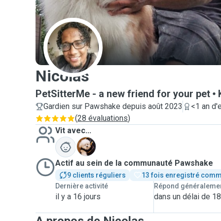
N
Nicolas
PetSitterMe - a new friend for your pet
Gardien sur Pawshake depuis août 2023
<1 an d'
(
28 évaluations
)
Vit avec...
L
Actif au sein de la communauté Pawshake
9 clients réguliers
13 fois enregistré comm
Dernière activité
Répond généraleme
il y a 16 jours
dans un délai de 1