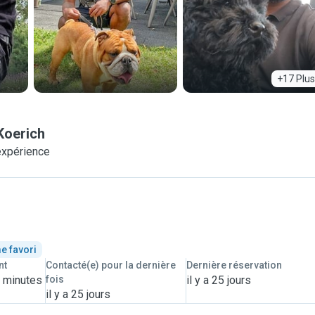
+17 Plus
Koerich
expérience
e favori
nt
Contacté(e) pour la dernière
Dernière réservation
8 minutes
fois
il y a 25 jours
il y a 25 jours