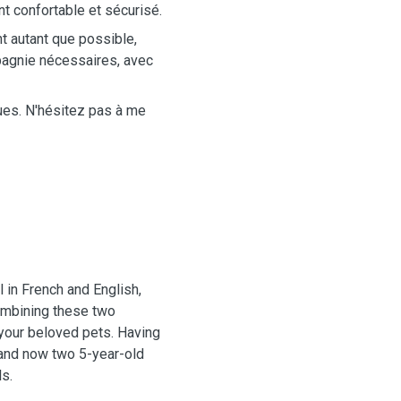
t confortable et sécurisé.
t autant que possible,
mpagnie nécessaires, avec
ques. N'hésitez pas à me
l in French and English,
ombining these two
your beloved pets. Having
, and now two 5-year-old
s.