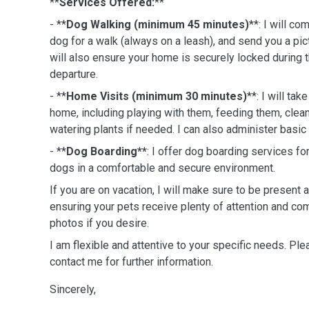
**
Services Offered:
**
- **
Dog Walking (minimum 45 minutes)
**: I will c
dog for a walk (always on a leash), and send you a pictu
will also ensure your home is securely locked during
departure.
- **
Home Visits (minimum 30 minutes)
**: I will tak
home, including playing with them, feeding them, cleanin
watering plants if needed. I can also administer basic 
- **
Dog Boarding**
: I offer dog boarding services f
dogs in a comfortable and secure environment.
If you are on vacation, I will make sure to be present
ensuring your pets receive plenty of attention and com
photos if you desire.
I am flexible and attentive to your specific needs. Ple
contact me for further information.
Sincerely,