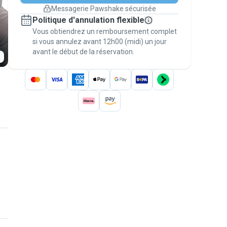
changement de programme.
Messagerie Pawshake sécurisée
Réservations couvertes par
Politique d'annulation flexible
nos garanties
Vous obtiendrez un remboursement complet
Gardez tout sur Pawshake (du premier
message au paiement) pour bénéficier de la
si vous annulez avant 12h00 (midi) un jour
avant le début de la réservation.
Garantie Pawshake
.