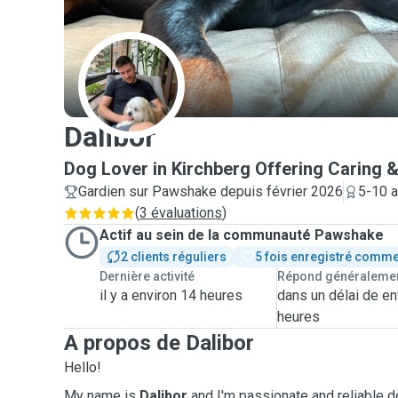
D
Dalibor
Dog Lover in Kirchberg Offering Caring &
Gardien sur Pawshake depuis février 2026
5-10 a
(
3 évaluations
)
Actif au sein de la communauté Pawshake
2 clients réguliers
5 fois enregistré comme
Dernière activité
Répond généraleme
il y a environ 14 heures
dans un délai de en
heures
A propos de Dalibor
Hello!
My name is
Dalibor
and I'm passionate and reliable do