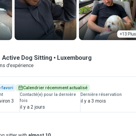
+13 Plus
 Active Dog Sitting
Luxembourg
ns d'expérience
 favori
Calendrier récemment actualisé
nt
Contacté(e) pour la dernière
Dernière réservation
viron 3
fois
il y a 3 mois
il y a 2 jours
g sitter with
almost 10