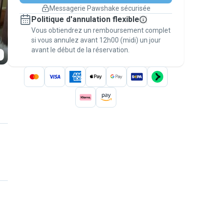
changement de programme.
Messagerie Pawshake sécurisée
Réservations couvertes par
Politique d'annulation flexible
nos garanties
Vous obtiendrez un remboursement complet
Gardez tout sur Pawshake (du premier
message au paiement) pour bénéficier de la
si vous annulez avant 12h00 (midi) un jour
avant le début de la réservation.
Garantie Pawshake
.