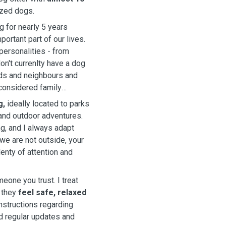
ized dogs.
g for nearly 5 years
ortant part of our lives.
personalities - from
on't currenlty have a dog
ends and neighbours and
 considered family
g,
ideally located to parks
 and outdoor adventures.
g, and I always adapt
we are not outside, your
enty of attention and
eone you trust. I treat
 they
feel safe, relaxed
instructions regarding
nd regular updates and