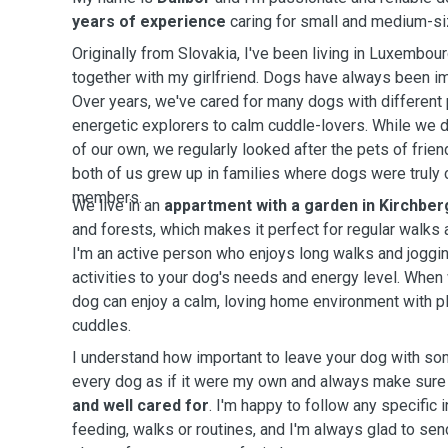
years of experience
caring for small and medium-s
Originally from Slovakia, I've been living in Luxembour
together with my girlfriend. Dogs have always been imp
Over years, we've cared for many dogs with different 
energetic explorers to calm cuddle-lovers. While we d
of our own, we regularly looked after the pets of fri
both of us grew up in families where dogs were truly
members.
We live in an
appartment with a garden in
Kirchber
and forests, which makes it perfect for regular walks
I'm an active person who enjoys long walks and joggin
activities to your dog's needs and energy level. When 
dog can enjoy a calm, loving home environment with pl
cuddles.
I understand how important to leave your dog with som
every dog as if it were my own and always make sure
and well cared for
. I'm happy to follow any specific 
feeding, walks or routines, and I'm always glad to se