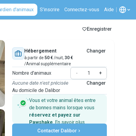
ardien d'animaux
S'inscrire
Connectez-vous
Aide
Enregistrer
Hébergement
Changer
à partir de
50 €
/nuit,
30 €
/Animal supplémentaire
Nombre d'animaux
-
+
Aucune date n'est précisée
Changer
Au domicile de Dalibor
Vous et votre animal êtes entre
de bonnes mains lorsque vous
réservez et payez sur
Pawshake
.
En savoir plus
Paiements sécurisés
Contacter Dalibor
Assistance en cas de