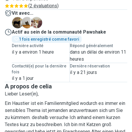
(
2 évaluations
)
Vit avec...
R
W
Y
Actif au sein de la communauté Pawshake
1 fois enregistré comme favori
Dernière activité
Répond généralement
il y a environ 1 heure
dans un délai de environ 11
heures
Contacté(e) pour la dernière
Dernière réservation
fois
il y a 21 jours
il y a 1 jour
A propos de celia
Lieber Leser(in),
Ein Haustier ist ein Familienmitglied wodurch es immer ein
sensibles Thema ist jemanden anzuvertrauen sich um Sie
zu kümmern. deshalb versuche Ich anhand einem kurzen
Textes kurz zu beschreiben. Ich bin mit Katzen groß
geworden und habe jetzt im Erwachsenen Alter einen Hund