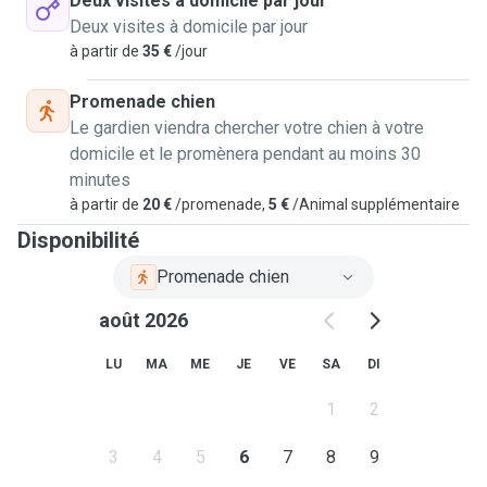
Deux visites à domicile par jour
sind und bis dass Sie wiederkommen damit sie ohne
Deux visites à domicile par jour
schlechtes Gewissen wissen dass es in guten Händen ist -
à partir de
35 €
/jour
das versuche Ich ihnen zu ermöglichen.
Promenade chien
Le gardien viendra chercher votre chien à votre
domicile et le promènera pendant au moins 30
minutes
à partir de
20 €
/promenade,
5 €
/Animal supplémentaire
Disponibilité
Promenade chien
août 2026
LU
MA
ME
JE
VE
SA
DI
1
2
3
4
5
6
7
8
9