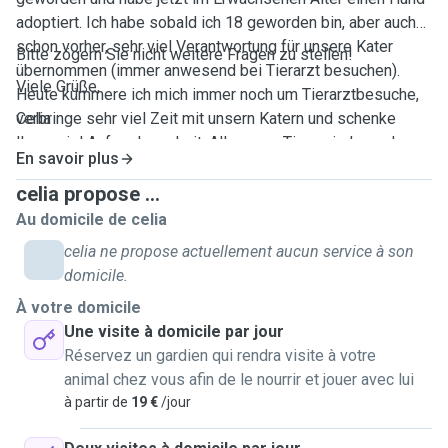
adoptiert. Ich habe sobald ich 18 geworden bin, aber auch
schon vorher, sehr viel Verantwortung für unsere Kater
Bitte zögern Sie nicht weitere Fragen zu stellen!
übernommen (immer anwesend bei Tierarzt besuchen).
Viele Grüße,
Heute kümmere ich mich immer noch um Tierarztbesuche,
verbringe sehr viel Zeit mit unsern Katern und schenke
Celia
Ihnen viel Aufmerksamkeit. All unsere Tiere sind aus dem
En savoir plus
Tierschutz, somit bin ich gewöhnt mit Haustieren
umzugehen die nicht unbedingt als Jungtiere zu einem
celia propose ...
kommen und schon eine Vorgeschichte haben.
Au domicile de celia
Dementsprechend kann ich behaupten dass Ich über die
celia ne propose actuellement aucun service à son
Jahre hinweg viele Kennenlernerfahrung mit Haustieren
domicile.
gesammelt habe die mich zu einem erfahrenen Tierhalten
À votre domicile
gemacht haben. Ich würde mich also vertrauenswürdigen,
Une visite à domicile par jour
einfühlsamen, kümmernden aber auch verspielten
Réservez un gardien qui rendra visite à votre
Menschen einschätzen wenn es um Tiere geht. Sich um ein
animal chez vous afin de le nourrir et jouer avec lui
Tier zu kümmern wenn Sie als Halter/Bezugsperson nicht
à partir de
19 €
/jour
da sind, bedeutet dem Tier versuchen die bestmögliche
Zeit zu verschaffen die es haben kann wenn Sie nicht da