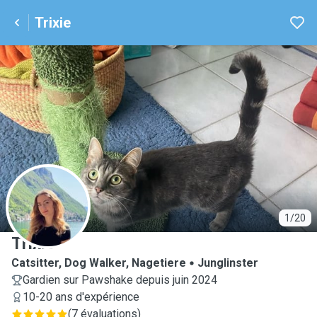
Trixie
T
1/20
Trixie
Catsitter, Dog Walker, Nagetiere
Junglinster
Gardien sur Pawshake depuis juin 2024
10-20 ans d'expérience
(
7 évaluations
)