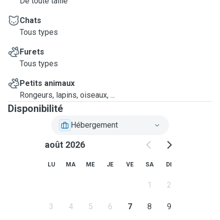
De toute taille
Chats
Tous types
Furets
Tous types
Petits animaux
Rongeurs, lapins, oiseaux, ...
Disponibilité
Hébergement
août 2026
LU
MA
ME
JE
VE
SA
DI
1
2
3
4
5
6
7
8
9