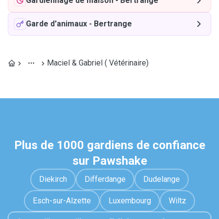
Gardiennage de maison
-
Bertrange
Garde d'animaux
-
Bertrange
Maciel & Gabriel ( Vétérinaire)
Plus de 1000 gardiens de confiance
sur Pawshake
Diekirch
Differdange
Dudelange
Esch-sur-Alzette
Luxembourg
Wiltz