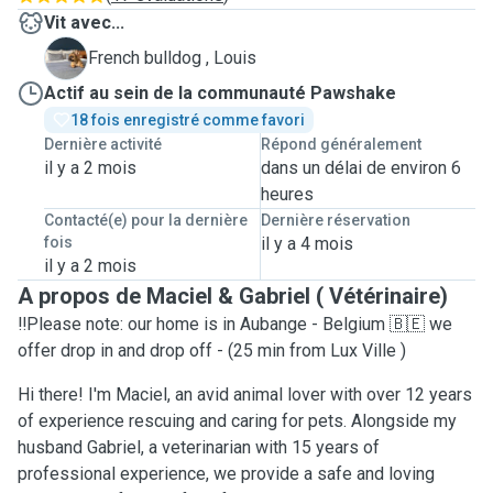
Vit avec...
L
French bulldog , Louis
Actif au sein de la communauté Pawshake
18 fois enregistré comme favori
Dernière activité
Répond généralement
il y a 2 mois
dans un délai de environ 6
heures
Contacté(e) pour la dernière
Dernière réservation
fois
il y a 4 mois
il y a 2 mois
A propos de Maciel & Gabriel ( Vétérinaire)
‼️Please note: our home is in Aubange - Belgium 🇧🇪 we
offer drop in and drop off - (25 min from Lux Ville )
Hi there! I'm Maciel, an avid animal lover with over 12 years
of experience rescuing and caring for pets. Alongside my
husband Gabriel, a veterinarian with 15 years of
professional experience, we provide a safe and loving