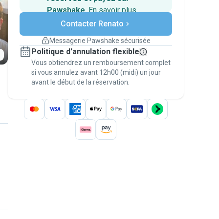
Pawshake
.
En savoir plus
Paiements sécurisés
Contacter Renato
Assistance en cas de
changement de programme.
Messagerie Pawshake sécurisée
Réservations couvertes par
Politique d'annulation flexible
nos garanties
Vous obtiendrez un remboursement complet
Gardez tout sur Pawshake (du premier
message au paiement) pour bénéficier de la
si vous annulez avant 12h00 (midi) un jour
avant le début de la réservation.
Garantie Pawshake
.