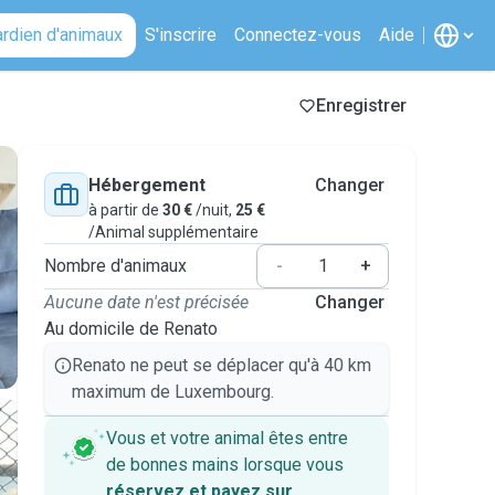
ardien d'animaux
S'inscrire
Connectez-vous
Aide
Enregistrer
Hébergement
Changer
à partir de
30 €
/nuit,
25 €
/Animal supplémentaire
Nombre d'animaux
-
+
Aucune date n'est précisée
Changer
Au domicile de Renato
Renato ne peut se déplacer qu'à 40 km
maximum de Luxembourg.
Vous et votre animal êtes entre
de bonnes mains lorsque vous
réservez et payez sur