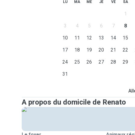
LU
MA
ME
JE
VE
SA
1
3
4
5
6
7
8
10
11
12
13
14
15
17
18
19
20
21
22
24
25
26
27
28
29
31
All
A propos du domicile de Renato
Le foyer
Animaux rés