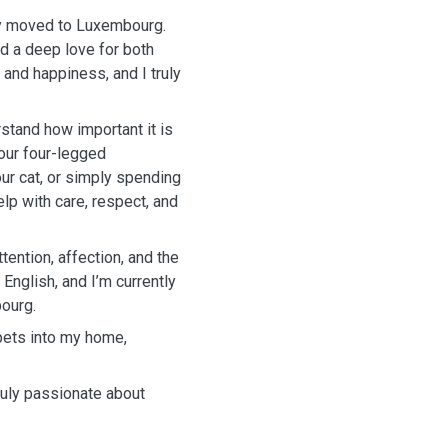
ly moved to Luxembourg.
d a deep love for both
and happiness, and I truly
tand how important it is
your four-legged
ur cat, or simply spending
elp with care, respect, and
tention, affection, and the
nglish, and I’m currently
ourg.
pets into my home,
ruly passionate about