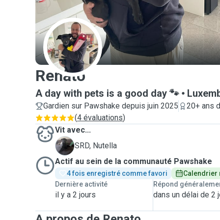
R
Renato
A day with pets is a good day 🐾
Luxem
Gardien sur Pawshake depuis juin 2025
20+ ans d
(
4 évaluations
)
Vit avec...
N
SRD, Nutella
Actif au sein de la communauté Pawshake
4 fois enregistré comme favori
Calendrier
Dernière activité
Répond généraleme
il y a 2 jours
dans un délai de 2 
A propos de Renato