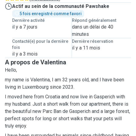
Actif au sein de la communauté Pawshake
5 fois enregistré comme favori
Dernière activité
Répond généralement
il y a 7 jours
dans un délai de 40
minutes
Contacté(e) pour la dernière
Dernière réservation
fois
il y a 11 mois
il y a 3 mois
A propos de Valentina
Hello,
my name is Valentina, I am 32 years old, and I have been
living in Luxembourg since 2023.
I moved here from Croatia and now live in Gasperich with
my husband. Just a short walk from our apartment, there is
the beautiful new Parc Ban de Gasperich and a large forest,
perfect spots for long or short walks that your pets will
truly enjoy.
I have been surrounded by animals since childhood, having