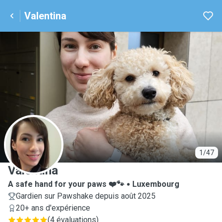
Valentina
V
1/47
Valentina
A safe hand for your paws ❤️🐾
Luxembourg
Gardien sur Pawshake depuis août 2025
20+ ans d'expérience
(
4 évaluations
)