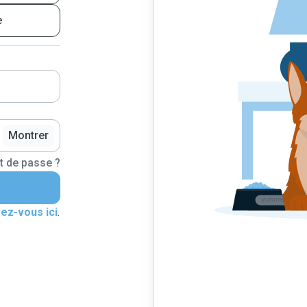
e
Montrer
t de passe ?
vez-vous ici
.