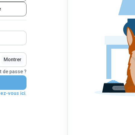
e
Montrer
t de passe ?
vez-vous ici
.