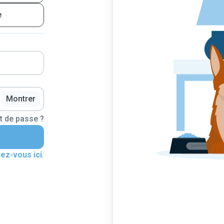
e
Montrer
t de passe ?
vez-vous ici
.