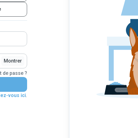
e
Montrer
t de passe ?
vez-vous ici
.