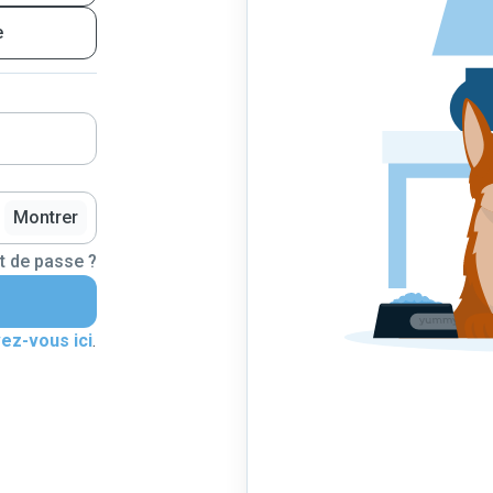
e
Montrer
t de passe ?
vez-vous ici
.