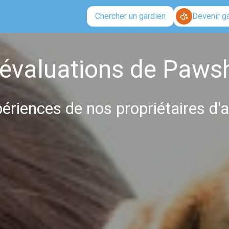
Chercher un gardien
Devenir g
 évaluations de Paws
ériences de nos propriétaires d