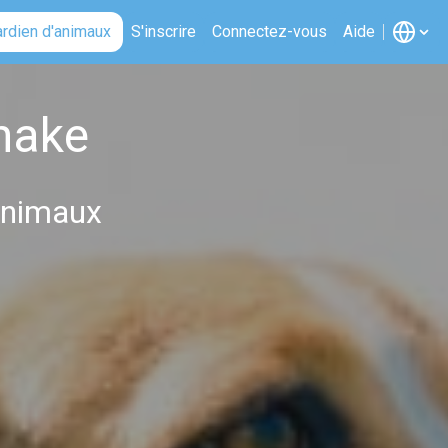
ardien d'animaux
S'inscrire
Connectez-vous
Aide
hake
'animaux