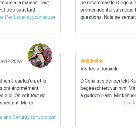
 nous à la maison. Tout
Je recommande Diégo à 100
st très satisfait!
promenade il a suivi tous l
ced Pet Lover at your house
questions. Nala se sentai
20-07-2026
Visites à domicile
hien à quelqu'un, et la
D’Celia ass déi perfekt 
ous ont énormément
begeeschtert vun him. Mir
c elle. On voit tout de
a gudden Hänn. Mir kënne
essentent. Merci
Lire l
e and Security for your pet