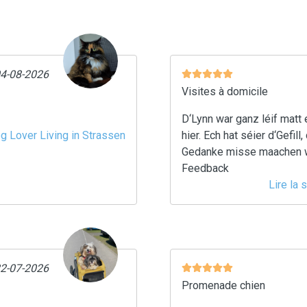
04-08-2026
Visites à domicile
D‘Lynn war ganz léif matt 
og Lover Living in Strassen
hier. Ech hat séier d‘Gefil
Gedanke misse maachen wé
Feedback
Lire la
22-07-2026
Promenade chien