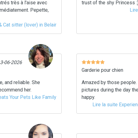
trés très à l'aise avec
trust of the shy Princess 
immédiatement. Pepette,
Lir
 Cat sitter (lover) in Belair
13-06-2026
Garderie pour chien
ve, and reliable. She
Amazed by those people. v
 recommend her.
pictures during the day th
reats Your Pets Like Family
happy.
Lire la suite Experie