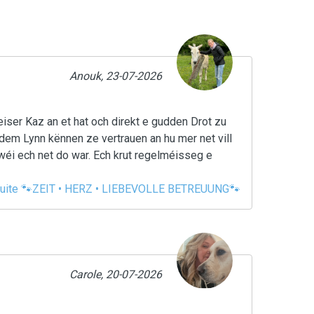
Anouk, 23-07-2026
eiser Kaz an et hat och direkt e gudden Drot zu
l, dem Lynn kënnen ze vertrauen an hu mer net vill
i ech net do war. Ech krut regelméisseg e
 suite 🐾ZEIT • HERZ • LIEBEVOLLE BETREUUNG🐾
Carole, 20-07-2026