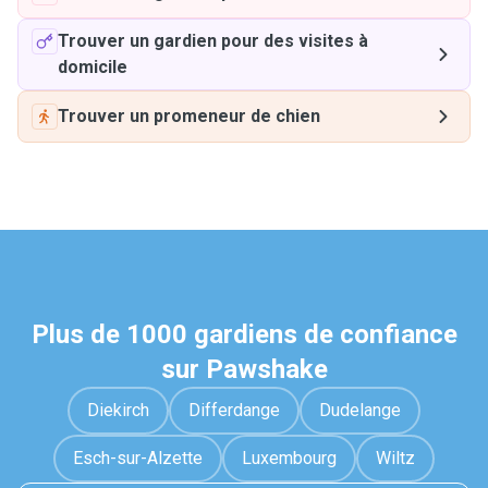
Trouver un gardien pour des visites à
domicile
Trouver un promeneur de chien
Plus de 1000 gardiens de confiance
sur Pawshake
Diekirch
Differdange
Dudelange
Esch-sur-Alzette
Luxembourg
Wiltz