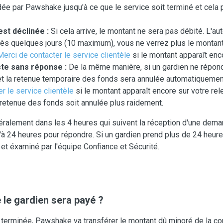
e par Pawshake jusqu'à ce que le service soit terminé et cela 
est déclinée :
Si cela arrive, le montant ne sera pas débité. L'a
rès quelques jours (10 maximum), vous ne verrez plus le montant 
Merci de contacter le service clientèle
si le montant apparaît enco
te sans réponse :
De la même manière, si un gardien ne répond
et la retenue temporaire des fonds sera annulée automatiquement
r le service clientèle
si le montant apparaît encore sur votre rel
 retenue des fonds soit annulée plus raidement.
ralement dans les 4 heures qui suivent la réception d'une dema
'à 24 heures pour répondre. Si un gardien prend plus de 24 heur
é et éxaminé par l'équipe Confiance et Sécurité.
 le gardien sera payé ?
n terminée, Pawshake va transférer le montant dû minoré de la co