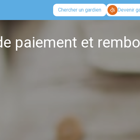
Chercher un gardien
Devenir g
 de paiement et remb