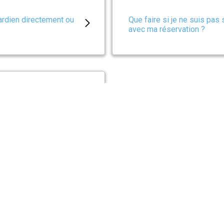
ardien directement ou
Que faire si je ne suis pas 
avec ma réservation ?
is-je réserver sur