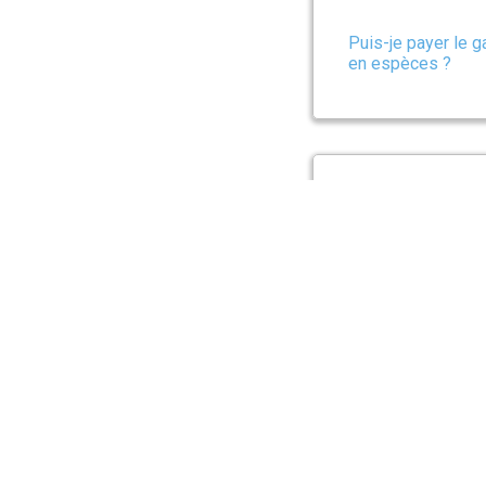
Puis-je payer le g
en espèces ?
Quels services pu
Pawshake ?