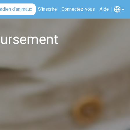
ardien d'animaux
S'inscrire
Connectez-vous
Aide
oursement