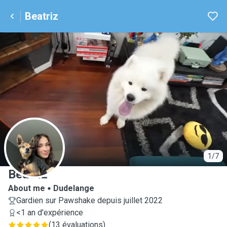
Beatriz
B
1/7
Beatriz
About me
Dudelange
Gardien sur Pawshake depuis juillet 2022
<1 an d'expérience
(
13 évaluations
)