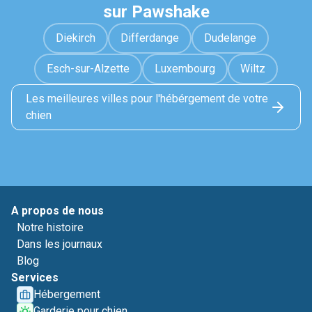
sur Pawshake
Diekirch
Differdange
Dudelange
Esch-sur-Alzette
Luxembourg
Wiltz
Les meilleures villes pour l'hébérgement de votre
chien
A propos de nous
Notre histoire
Dans les journaux
Blog
Services
Hébergement
Garderie pour chien