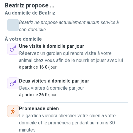
to 1 hour. For home visits, I would stay 30 min to 1 hour.
Beatriz propose ...
Au domicile de Beatriz
Beatriz ne propose actuellement aucun service à
son domicile.
À votre domicile
Une visite à domicile par jour
Réservez un gardien qui rendra visite à votre
animal chez vous afin de le nourrir et jouer avec lui
à partir de
16 €
/jour
Deux visites à domicile par jour
Deux visites à domicile par jour
à partir de
26 €
/jour
Promenade chien
Le gardien viendra chercher votre chien à votre
domicile et le promènera pendant au moins 30
minutes