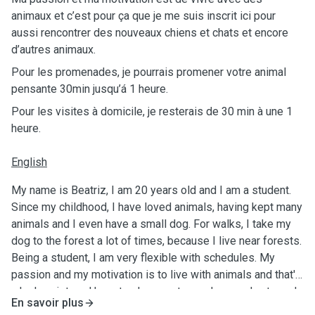
animaux et c’est pour ça que je me suis inscrit ici pour
aussi rencontrer des nouveaux chiens et chats et encore
d’autres animaux.
Pour les promenades, je pourrais promener votre animal
pensante 30min jusqu’á 1 heure.
Pour les visites à domicile, je resterais de 30 min à une 1
heure.
English
My name is Beatriz, I am 20 years old and I am a student.
Since my childhood, I have loved animals, having kept many
animals and I even have a small dog. For walks, I take my
dog to the forest a lot of times, because I live near forests.
Being a student, I am very flexible with schedules. My
passion and my motivation is to live with animals and that's
why I registered here to also meet new dogs and cats and
En savoir plus
other animals. For walks, I could walk your animal 30min up