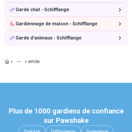
Garde chat
-
Schifflange
Gardiennage de maison
-
Schifflange
Garde d'animaux
-
Schifflange
emile
Plus de 1000 gardiens de confiance
sur Pawshake
Diekirch
Differdange
Dudelange